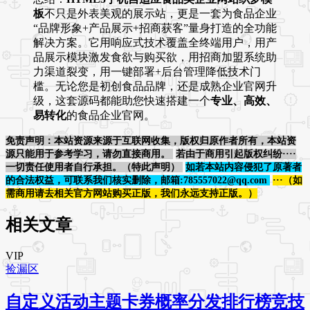
板
不只是外表美观的展示站，更是一套为食品企业
“品牌形象+产品展示+招商获客”量身打造的全功能
解决方案。它用响应式技术覆盖全终端用户，用产
品展示模块激发食欲与购买欲，用招商加盟系统助
力渠道裂变，用一键部署+后台管理降低技术门
槛。无论您是初创食品品牌，还是成熟企业官网升
级，这套源码都能助您快速搭建一个
专业、高效、
易转化
的食品企业官网。
免责声明：本站资源来源于互联网收集，版权归原作者所有，本站资
源只能用于参考学习，请勿直接商用。
若由于商用引起版权纠纷····
一切责任使用者自行承担。（特此声明）
如若本站内容侵犯了原著者
的合法权益，可联系我们核实删除，邮箱:785557022@qq.com
···（如
需商用请去相关官方网站购买正版，我们永远支持正版。）
相关文章
VIP
捡漏区
自定义活动主题卡券概率分发排行榜竞技