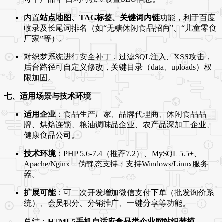
内置
站点地图、TAG标签、关键词内链
功能，利于百度
收录及长尾词排名（如“无糖休闲食品招商”、“儿童零食
厂家”等）。
对织梦系统进行安全补丁：过滤SQL注入、XSS攻击，
后台路径可自定义修改，关键目录（data、uploads）权
限加固。
七、适用场景与技术环境
适用企业
：食品生产厂家、品牌代理商、休闲食品品
牌、烘焙连锁、粮油调味品企业、农产品深加工企业、
健康食品公司。
技术环境
：PHP 5.6-7.4（推荐7.2）、MySQL 5.5+、
Apache/Nginx + 伪静态支持；支持Windows/Linux服务
器。
扩展可能
：可二次开发增加微信支付下单（批发询价系
统）、会员积分、分销推广、一键分享等功能。
总结：
HTML5手机自适应食品类企业网站织梦模