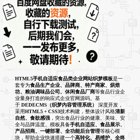
HTML5手机自适应食品类企业网站织梦模板
是一
套专为
食品生产企业、品牌商、特产商家、烘焙
坊、粮油调味品公司、休闲食品厂商
等食品行业企
业量身打造的响应式企业官网源码。基
于
DEDECMS（织梦内容管理系统）
深度开发，
采用
HTML5 + CSS3
技术构建，整体设计风格
清新
自然、食欲感强
，突出食品行业的健康、美味、安
全与品牌温度。模板具备
手机自适应、食品展示、
产品招商、一键部署、全功能后台管理
等核心模
块，帮助企业快速搭建一个
高转化、易维护、全终