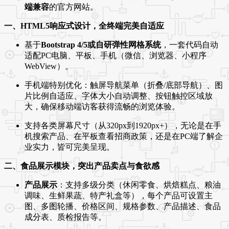
端兼容
的官方网站。
一、HTML5响应式设计，全终端完美自适应
基于
Bootstrap 4/5或自研弹性网格系统
，一套代码自动
适配PC电脑、平板、手机（微信、浏览器、小程序
WebView）。
手机端特别优化：触屏导航菜单（折叠/底部导航）、图
片比例自适应、字体大小自动调整、按钮触控区域放
大，确保移动端访客获得流畅的浏览体验。
支持各类屏幕尺寸（从320px到1920px+），无论是在手
机搜索产品、在平板查看招商政策，还是在PC端了解企
业实力，皆可完美呈现。
二、食品展示模块，突出产品卖点与食欲感
产品展示
：支持多级分类（休闲零食、烘焙糕点、粮油
调味、生鲜果蔬、特产礼盒等），每个产品可设置主
图、多图轮播、价格区间、规格参数、产品描述、食品
成分表、质检报告等。