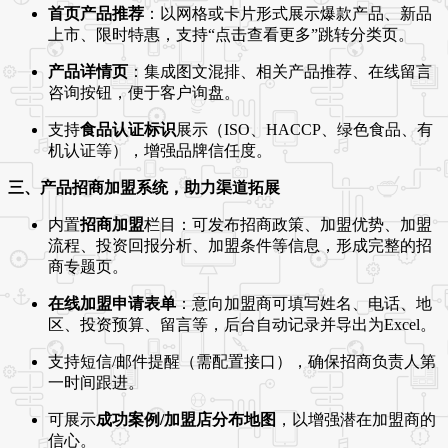
首页产品推荐
：以网格或卡片形式展示爆款产品、新品
上市、限时特惠，支持“点击查看更多”跳转分类页。
产品详情页
：集成图文混排、相关产品推荐、在线留言
咨询按钮，便于客户询盘。
支持
食品认证标识
展示（ISO、HACCP、绿色食品、有
机认证等），增强品牌信任度。
三、产品招商加盟系统，助力渠道拓展
内置
招商加盟
栏目：可发布招商政策、加盟优势、加盟
流程、投资回报分析、加盟条件等信息，形成完整的招
商专题页。
在线加盟申请表单
：意向加盟商可填写姓名、电话、地
区、投资预算、留言等，后台自动记录并导出为Excel。
支持短信/邮件提醒（需配置接口），确保招商负责人第
一时间跟进。
可展示
成功案例/加盟店分布地图
，以增强潜在加盟商的
信心。