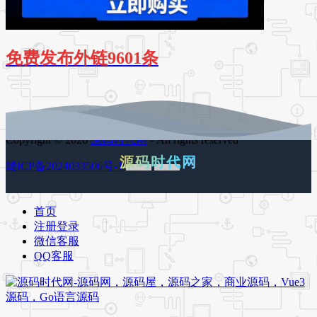
免费发布外链9601条
Copyright © 2026
源码时代网
- All rights reserved
源码时代网
赣ICP备2024033506号-1
百度地图
谷歌地图
首页
注册登录
微信客服
QQ客服