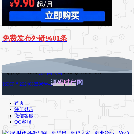
免费发布外链9601条
Copyright © 2026
源码时代网
- All rights reserved
源码时代网
赣ICP备2024033506号-1
百度地图
谷歌地图
首页
注册登录
微信客服
QQ客服