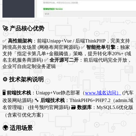
🚀 产品核心优势
✅
高性能架构
：前端Uniapp+Vue / 后端ThinkPHP，完美支持
跨境高并发场景 (网格布局官网源码) ✅
智能抢单引擎
：独家
支持「指定卡第几单+金额阈值」策略，提升转化率20%+ (域
名主机服务商源码) ✅
全开源可二开
：前后端代码完全开放，
企业可自由定制业务逻辑
⚙️ 技术架构说明
🖥
前端技术栈
：Uniapp+Vue静态部署（
www.域名访问）
(汽车
改装网站源码) 🔧
后端技术栈
：ThinkPHP6+PHP7.2（admin.域
名管理端） (挂号预约官网源码) 🗃
数据库
：MySQL5.6优化版
（含索引优化方案）
🌍 适用场景