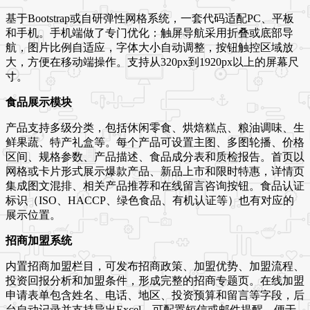
基于Bootstrap或自研弹性网格系统，一套代码适配PC、平板
和手机。手机端做了专门优化：触屏导航采用折叠或底部导
航，图片比例自适应，字体大小自动调整，按钮触控区域放
大，方便在移动端操作。支持从320px到1920px以上的屏幕尺
寸。
食品展示模块
产品支持多级分类，包括休闲零食、烘焙糕点、粮油调味、生
鲜果蔬、特产礼盒等。每个产品可设置主图、多图轮播、价格
区间、规格参数、产品描述、食品成分表和质检报告。首页以
网格或卡片形式展示爆款产品、新品上市和限时特惠，详情页
集成图文混排、相关产品推荐和在线留言咨询按钮。食品认证
标识（ISO、HACCP、绿色食品、有机认证等）也有对应的
展示位置。
招商加盟系统
内置招商加盟栏目，可发布招商政策、加盟优势、加盟流程、
投资回报分析和加盟条件，形成完整的招商专题页。在线加盟
申请表单包含姓名、电话、地区、投资预算和留言等字段，后
台自动记录并支持导出Excel。可配置短信或邮件提醒，便于