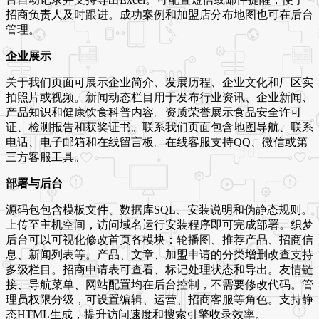
招商负责人及时跟进。成功案例和加盟店分布地图也可在后台
管理。
企业展示
关于我们页面可展示企业简介、发展历程、企业文化和厂区实
拍照片或视频。新闻动态栏目用于发布行业资讯、企业新闻、
产品知识和健康饮食科普内容。资质荣誉展示食品安全许可
证、检测报告和获奖证书。联系我们页面包含地图导航、联系
电话、电子邮箱和在线留言板。在线客服支持QQ、微信或第
三方客服工具。
部署与后台
源码包包含模板文件、数据库SQL、安装说明和伪静态规则。
上传至主机空间，访问域名运行安装程序即可完成部署。织梦
后台可以可视化修改首页各模块：轮播图、推荐产品、招商信
息、新闻列表等。产品、文章、加盟申请的分类增删改查支持
多级栏目。招商申请表可查看、标记处理状态和导出。友情链
接、导航菜单、网站配置均在后台控制，不需要修改代码。管
理员权限分级，可设置编辑、运营、招商客服等角色。支持静
态HTML生成，提升访问速度和搜索引擎收录效率。