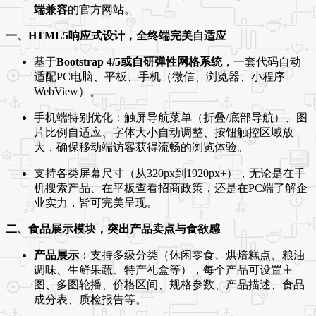
端兼容
的官方网站。
一、HTML5响应式设计，全终端完美自适应
基于
Bootstrap 4/5或自研弹性网格系统
，一套代码自动
适配PC电脑、平板、手机（微信、浏览器、小程序
WebView）。
手机端特别优化：触屏导航菜单（折叠/底部导航）、图
片比例自适应、字体大小自动调整、按钮触控区域放
大，确保移动端访客获得流畅的浏览体验。
支持各类屏幕尺寸（从320px到1920px+），无论是在手
机搜索产品、在平板查看招商政策，还是在PC端了解企
业实力，皆可完美呈现。
二、食品展示模块，突出产品卖点与食欲感
产品展示
：支持多级分类（休闲零食、烘焙糕点、粮油
调味、生鲜果蔬、特产礼盒等），每个产品可设置主
图、多图轮播、价格区间、规格参数、产品描述、食品
成分表、质检报告等。