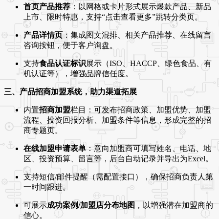
首页产品推荐
：以网格或卡片形式展示爆款产品、新品
上市、限时特惠，支持“点击查看更多”跳转分类页。
产品详情页
：集成图文混排、相关产品推荐、在线留言
咨询按钮，便于客户询盘。
支持
食品认证标识
展示（ISO、HACCP、绿色食品、有
机认证等），增强品牌信任度。
三、产品招商加盟系统，助力渠道拓展
内置
招商加盟
栏目：可发布招商政策、加盟优势、加盟
流程、投资回报分析、加盟条件等信息，形成完整的招
商专题页。
在线加盟申请表单
：意向加盟商可填写姓名、电话、地
区、投资预算、留言等，后台自动记录并导出为Excel。
支持短信/邮件提醒（需配置接口），确保招商负责人第
一时间跟进。
可展示
成功案例/加盟店分布地图
，以增强潜在加盟商的
信心。