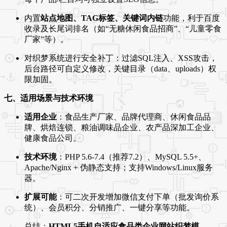
内置
站点地图、TAG标签、关键词内链
功能，利于百度
收录及长尾词排名（如“无糖休闲食品招商”、“儿童零食
厂家”等）。
对织梦系统进行安全补丁：过滤SQL注入、XSS攻击，
后台路径可自定义修改，关键目录（data、uploads）权
限加固。
七、适用场景与技术环境
适用企业
：食品生产厂家、品牌代理商、休闲食品品
牌、烘焙连锁、粮油调味品企业、农产品深加工企业、
健康食品公司。
技术环境
：PHP 5.6-7.4（推荐7.2）、MySQL 5.5+、
Apache/Nginx + 伪静态支持；支持Windows/Linux服务
器。
扩展可能
：可二次开发增加微信支付下单（批发询价系
统）、会员积分、分销推广、一键分享等功能。
总结：
HTML5手机自适应食品类企业网站织梦模