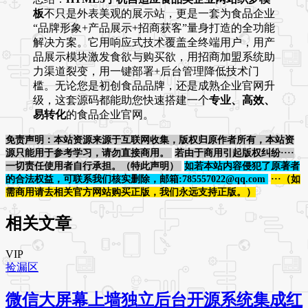
板
不只是外表美观的展示站，更是一套为食品企业
“品牌形象+产品展示+招商获客”量身打造的全功能
解决方案。它用响应式技术覆盖全终端用户，用产
品展示模块激发食欲与购买欲，用招商加盟系统助
力渠道裂变，用一键部署+后台管理降低技术门
槛。无论您是初创食品品牌，还是成熟企业官网升
级，这套源码都能助您快速搭建一个
专业、高效、
易转化
的食品企业官网。
免责声明：本站资源来源于互联网收集，版权归原作者所有，本站资
源只能用于参考学习，请勿直接商用。
若由于商用引起版权纠纷····
一切责任使用者自行承担。（特此声明）
如若本站内容侵犯了原著者
的合法权益，可联系我们核实删除，邮箱:785557022@qq.com
···（如
需商用请去相关官方网站购买正版，我们永远支持正版。）
相关文章
VIP
捡漏区
微信大屏幕上墙独立后台开源系统集成红