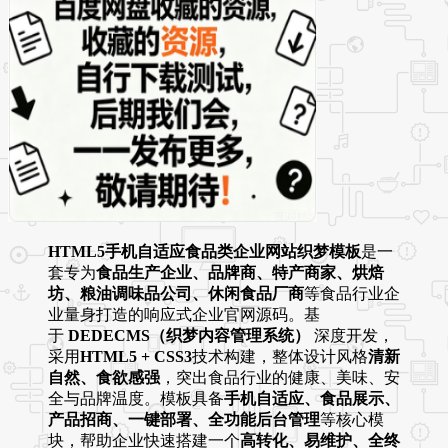
HTML5手机自适应食品类企业网站织梦模板
是一
套专为
食品生产企业、品牌商、特产商家、烘焙
坊、粮油调味品公司、休闲食品厂商
等食品行业企
业量身打造的响应式企业官网源码。基
于
DEDECMS（织梦内容管理系统）
深度开发，
采用
HTML5 + CSS3
技术构建，整体设计风格
清新
自然、食欲感强
，突出食品行业的健康、美味、安
全与品牌温度。模板具备
手机自适应、食品展示、
产品招商、一键部署、全功能后台管理
等核心模
块，帮助企业快速搭建一个
高转化、易维护、全终