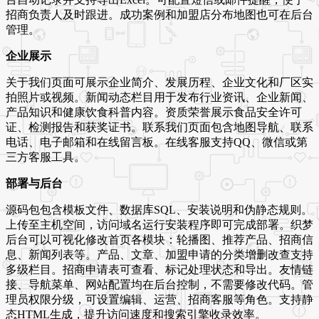
招商负责人及时跟进。成功案例和加盟店分布地图也可在后台
管理。
企业展示
关于我们页面可展示企业简介、发展历程、企业文化和厂区实
拍照片或视频。新闻动态栏目用于发布行业资讯、企业新闻、
产品知识和健康饮食科普内容。资质荣誉展示食品安全许可
证、检测报告和获奖证书。联系我们页面包含地图导航、联系
电话、电子邮箱和在线留言板。在线客服支持QQ、微信或第
三方客服工具。
部署与后台
源码包包含模板文件、数据库SQL、安装说明和伪静态规则。
上传至主机空间，访问域名运行安装程序即可完成部署。织梦
后台可以可视化修改首页各模块：轮播图、推荐产品、招商信
息、新闻列表等。产品、文章、加盟申请的分类增删改查支持
多级栏目。招商申请表可查看、标记处理状态和导出。友情链
接、导航菜单、网站配置均在后台控制，不需要修改代码。管
理员权限分级，可设置编辑、运营、招商客服等角色。支持静
态HTML生成，提升访问速度和搜索引擎收录效率。