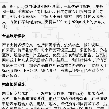
基于Bootstrap或自研弹性网格系统，一套代码适配PC、平板
和手机。手机端做了专门优化：触屏导航采用折叠或底部导
航，图片比例自适应，字体大小自动调整，按钮触控区域放
大，方便在移动端操作。支持从320px到1920px以上的屏幕尺
寸。
食品展示模块
产品支持多级分类，包括休闲零食、烘焙糕点、粮油调味、生
鲜果蔬、特产礼盒等。每个产品可设置主图、多图轮播、价格
区间、规格参数、产品描述、食品成分表和质检报告。首页以
网格或卡片形式展示爆款产品、新品上市和限时特惠，详情页
集成图文混排、相关产品推荐和在线留言咨询按钮。食品认证
标识（ISO、HACCP、绿色食品、有机认证等）也有对应的
展示位置。
招商加盟系统
内置招商加盟栏目，可发布招商政策、加盟优势、加盟流程、
投资回报分析和加盟条件，形成完整的招商专题页。在线加盟
申请表单包含姓名、电话、地区、投资预算和留言等字段，后
台自动记录并支持导出Excel。可配置短信或邮件提醒，便于