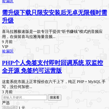
捡漏区
需升级下载只限安安装后无卓无限领时需
升级
喜马拉雅极速版是一款专注于提供“听书赚钱”模式的音频应
用，在保留喜马拉雅海量音频...
9 月前
VIP
捡漏区
PHP个人免签支付即时回调系统 双监控
全开源 免签约可运营版
这套系统市面上正常报价在六千上下，纯正 PHP + MySQL 手
写，没任何加密...
3 月前
搜索看
严选
1
元