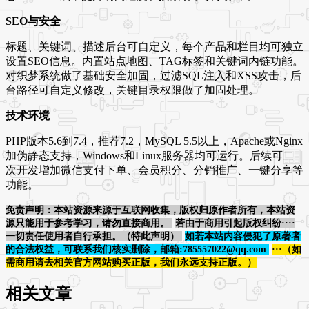
SEO与安全
标题、关键词、描述后台可自定义，每个产品和栏目均可独立
设置SEO信息。内置站点地图、TAG标签和关键词内链功能。
对织梦系统做了基础安全加固，过滤SQL注入和XSS攻击，后
台路径可自定义修改，关键目录权限做了加固处理。
技术环境
PHP版本5.6到7.4，推荐7.2，MySQL 5.5以上，Apache或Nginx
加伪静态支持，Windows和Linux服务器均可运行。后续可二
次开发增加微信支付下单、会员积分、分销推广、一键分享等
功能。
免责声明：本站资源来源于互联网收集，版权归原作者所有，本站资
源只能用于参考学习，请勿直接商用。
若由于商用引起版权纠纷····
一切责任使用者自行承担。（特此声明）
如若本站内容侵犯了原著者
的合法权益，可联系我们核实删除，邮箱:785557022@qq.com
···（如
需商用请去相关官方网站购买正版，我们永远支持正版。）
相关文章