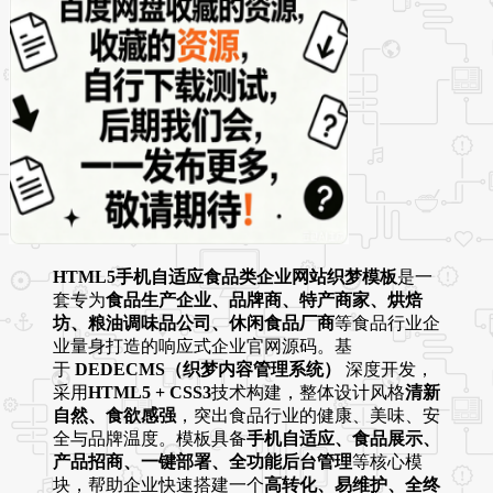
HTML5手机自适应食品类企业网站织梦模板
是一
套专为
食品生产企业、品牌商、特产商家、烘焙
坊、粮油调味品公司、休闲食品厂商
等食品行业企
业量身打造的响应式企业官网源码。基
于
DEDECMS（织梦内容管理系统）
深度开发，
采用
HTML5 + CSS3
技术构建，整体设计风格
清新
自然、食欲感强
，突出食品行业的健康、美味、安
全与品牌温度。模板具备
手机自适应、食品展示、
产品招商、一键部署、全功能后台管理
等核心模
块，帮助企业快速搭建一个
高转化、易维护、全终