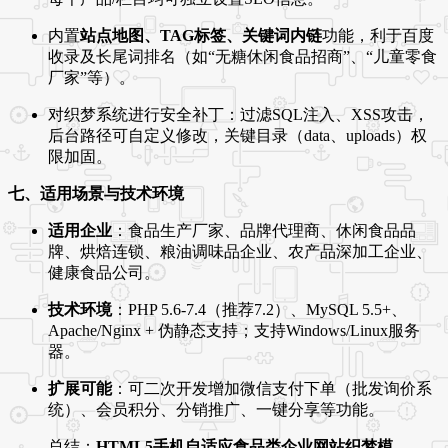
内置
站点地图、TAG标签、关键词内链
功能，利于百度
收录及长尾词排名（如“无糖休闲食品招商”、“儿童零食
厂家”等）。
对织梦系统进行安全补丁：过滤SQL注入、XSS攻击，
后台路径可自定义修改，关键目录（data、uploads）权
限加固。
七、适用场景与技术环境
适用企业
：食品生产厂家、品牌代理商、休闲食品品
牌、烘焙连锁、粮油调味品企业、农产品深加工企业、
健康食品公司。
技术环境
：PHP 5.6-7.4（推荐7.2）、MySQL 5.5+、
Apache/Nginx + 伪静态支持；支持Windows/Linux服务
器。
扩展可能
：可二次开发增加微信支付下单（批发询价系
统）、会员积分、分销推广、一键分享等功能。
总结：
HTML5手机自适应食品类企业网站织梦模