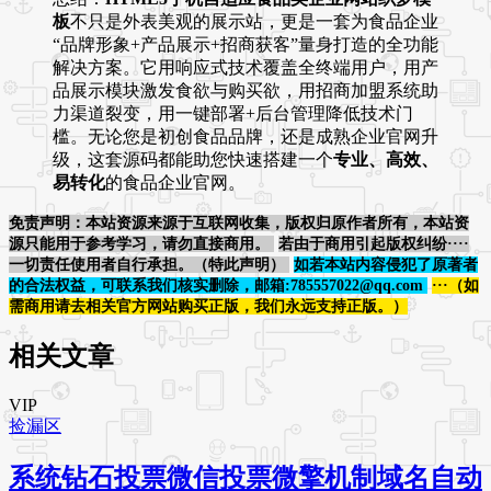
板
不只是外表美观的展示站，更是一套为食品企业
“品牌形象+产品展示+招商获客”量身打造的全功能
解决方案。它用响应式技术覆盖全终端用户，用产
品展示模块激发食欲与购买欲，用招商加盟系统助
力渠道裂变，用一键部署+后台管理降低技术门
槛。无论您是初创食品品牌，还是成熟企业官网升
级，这套源码都能助您快速搭建一个
专业、高效、
易转化
的食品企业官网。
免责声明：本站资源来源于互联网收集，版权归原作者所有，本站资
源只能用于参考学习，请勿直接商用。
若由于商用引起版权纠纷····
一切责任使用者自行承担。（特此声明）
如若本站内容侵犯了原著者
的合法权益，可联系我们核实删除，邮箱:785557022@qq.com
···（如
需商用请去相关官方网站购买正版，我们永远支持正版。）
相关文章
VIP
捡漏区
系统钻石投票微信投票微擎机制域名自动