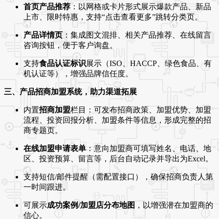
首页产品推荐
：以网格或卡片形式展示爆款产品、新品
上市、限时特惠，支持“点击查看更多”跳转分类页。
产品详情页
：集成图文混排、相关产品推荐、在线留言
咨询按钮，便于客户询盘。
支持
食品认证标识
展示（ISO、HACCP、绿色食品、有
机认证等），增强品牌信任度。
三、产品招商加盟系统，助力渠道拓展
内置
招商加盟
栏目：可发布招商政策、加盟优势、加盟
流程、投资回报分析、加盟条件等信息，形成完整的招
商专题页。
在线加盟申请表单
：意向加盟商可填写姓名、电话、地
区、投资预算、留言等，后台自动记录并导出为Excel。
支持短信/邮件提醒（需配置接口），确保招商负责人第
一时间跟进。
可展示
成功案例/加盟店分布地图
，以增强潜在加盟商的
信心。