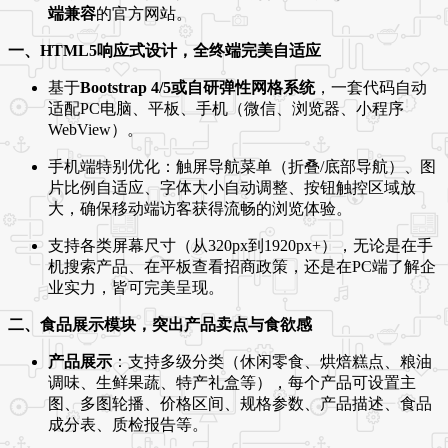
端兼容
的官方网站。
一、HTML5响应式设计，全终端完美自适应
基于
Bootstrap 4/5或自研弹性网格系统
，一套代码自动
适配PC电脑、平板、手机（微信、浏览器、小程序
WebView）。
手机端特别优化：触屏导航菜单（折叠/底部导航）、图
片比例自适应、字体大小自动调整、按钮触控区域放
大，确保移动端访客获得流畅的浏览体验。
支持各类屏幕尺寸（从320px到1920px+），无论是在手
机搜索产品、在平板查看招商政策，还是在PC端了解企
业实力，皆可完美呈现。
二、食品展示模块，突出产品卖点与食欲感
产品展示
：支持多级分类（休闲零食、烘焙糕点、粮油
调味、生鲜果蔬、特产礼盒等），每个产品可设置主
图、多图轮播、价格区间、规格参数、产品描述、食品
成分表、质检报告等。