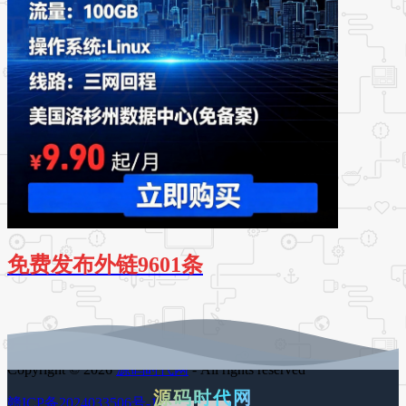
免费发布外链9601条
Copyright © 2026
源码时代网
- All rights reserved
源码时代网
赣ICP备2024033506号-1
百度地图
谷歌地图