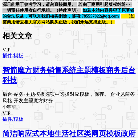
源只能用于参考学习，请勿直接商用。
若由于商用引起版权纠纷····
一切责任使用者自行承担。（特此声明）
如若本站内容侵犯了原著者
的合法权益，可联系我们核实删除，邮箱:785557022@qq.com
···（如
需商用请去相关官方网站购买正版，我们永远支持正版。）
相关文章
VIP
插件/模板
智简魔方财务销售系统主题模板商务后台
科技
后台-站务-主题模板选项中选择对应模板，保存。 企业风商务
风格,开发主题魔方财务...
4 年前
VIP
插件/模板
简洁响应式本地生活社区类网页模板政府