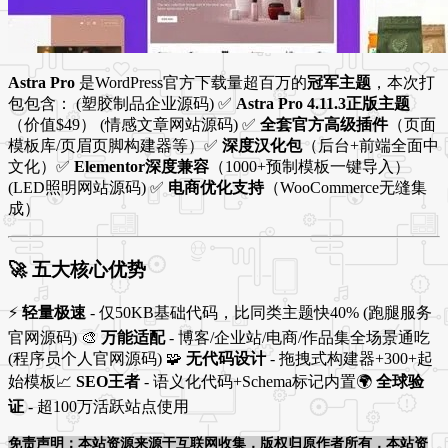
Astra Pro
是WordPress官方下载量超百万的
冠军主题
，本次打
包包含： (塑胶制品企业源码) ✅
Astra Pro 4.11.3正版主题
（价值$49） (情感文章网站源码) ✅
全套官方高级插件
（页面
模板库/页眉页脚构建器等）✅
深度汉化包
（后台+前端全面中
文化）✅
Elementor深度兼容
（1000+预制模板一键导入）
(LED照明网站源码) ✅
电商优化支持
（WooCommerce无缝集
成）
🚀
五大核心优势
⚡
轻量极速
- 仅50KB基础代码，比同类主题快40% (跑腿服务
官网源码) 🎨
万能适配
- 博客/企业站/电商/作品集全场景通吃
(程序员个人官网源码) 🧩
无代码设计
- 拖拽式构建器+300+起
始模板📈
SEO王者
- 语义化代码+Schema标记内置🌍
全球验
证
- 超100万活跃站点使用
免责声明：本站资源来源于互联网收集，版权归原作者所有，本站资