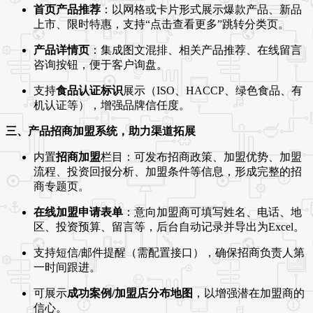
首页产品推荐
：以网格或卡片形式展示爆款产品、新品
上市、限时特惠，支持“点击查看更多”跳转分类页。
产品详情页
：集成图文混排、相关产品推荐、在线留言
咨询按钮，便于客户询盘。
支持
食品认证标识
展示（ISO、HACCP、绿色食品、有
机认证等），增强品牌信任度。
三、产品招商加盟系统，助力渠道拓展
内置
招商加盟
栏目：可发布招商政策、加盟优势、加盟
流程、投资回报分析、加盟条件等信息，形成完整的招
商专题页。
在线加盟申请表单
：意向加盟商可填写姓名、电话、地
区、投资预算、留言等，后台自动记录并导出为Excel。
支持短信/邮件提醒（需配置接口），确保招商负责人第
一时间跟进。
可展示
成功案例/加盟店分布地图
，以增强潜在加盟商的
信心。