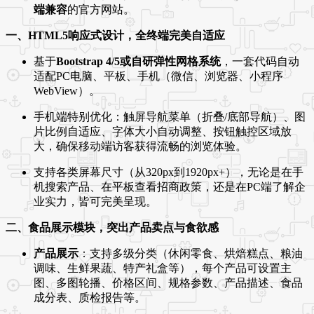
端兼容
的官方网站。
一、HTML5响应式设计，全终端完美自适应
基于
Bootstrap 4/5或自研弹性网格系统
，一套代码自动
适配PC电脑、平板、手机（微信、浏览器、小程序
WebView）。
手机端特别优化：触屏导航菜单（折叠/底部导航）、图
片比例自适应、字体大小自动调整、按钮触控区域放
大，确保移动端访客获得流畅的浏览体验。
支持各类屏幕尺寸（从320px到1920px+），无论是在手
机搜索产品、在平板查看招商政策，还是在PC端了解企
业实力，皆可完美呈现。
二、食品展示模块，突出产品卖点与食欲感
产品展示
：支持多级分类（休闲零食、烘焙糕点、粮油
调味、生鲜果蔬、特产礼盒等），每个产品可设置主
图、多图轮播、价格区间、规格参数、产品描述、食品
成分表、质检报告等。