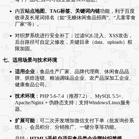
内置
站点地图、TAG标签、关键词内链
功能，利于百度
收录及长尾词排名（如“无糖休闲食品招商”、“儿童零食
厂家”等）。
对织梦系统进行安全补丁：过滤SQL注入、XSS攻击，
后台路径可自定义修改，关键目录（data、uploads）权
限加固。
七、适用场景与技术环境
适用企业
：食品生产厂家、品牌代理商、休闲食品品
牌、烘焙连锁、粮油调味品企业、农产品深加工企业、
健康食品公司。
技术环境
：PHP 5.6-7.4（推荐7.2）、MySQL 5.5+、
Apache/Nginx + 伪静态支持；支持Windows/Linux服务
器。
扩展可能
：可二次开发增加微信支付下单（批发询价系
统）、会员积分、分销推广、一键分享等功能。
总结：
HTML5手机自适应食品类企业网站织梦模