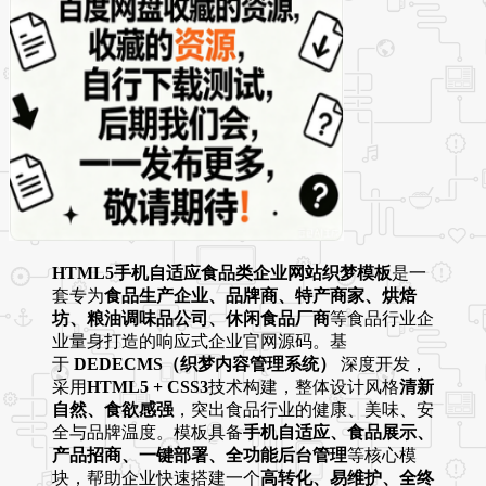
HTML5手机自适应食品类企业网站织梦模板
是一
套专为
食品生产企业、品牌商、特产商家、烘焙
坊、粮油调味品公司、休闲食品厂商
等食品行业企
业量身打造的响应式企业官网源码。基
于
DEDECMS（织梦内容管理系统）
深度开发，
采用
HTML5 + CSS3
技术构建，整体设计风格
清新
自然、食欲感强
，突出食品行业的健康、美味、安
全与品牌温度。模板具备
手机自适应、食品展示、
产品招商、一键部署、全功能后台管理
等核心模
块，帮助企业快速搭建一个
高转化、易维护、全终