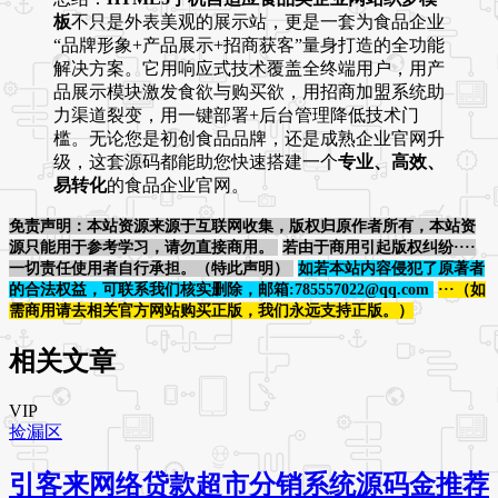
板
不只是外表美观的展示站，更是一套为食品企业
“品牌形象+产品展示+招商获客”量身打造的全功能
解决方案。它用响应式技术覆盖全终端用户，用产
品展示模块激发食欲与购买欲，用招商加盟系统助
力渠道裂变，用一键部署+后台管理降低技术门
槛。无论您是初创食品品牌，还是成熟企业官网升
级，这套源码都能助您快速搭建一个
专业、高效、
易转化
的食品企业官网。
免责声明：本站资源来源于互联网收集，版权归原作者所有，本站资
源只能用于参考学习，请勿直接商用。
若由于商用引起版权纠纷····
一切责任使用者自行承担。（特此声明）
如若本站内容侵犯了原著者
的合法权益，可联系我们核实删除，邮箱:785557022@qq.com
···（如
需商用请去相关官方网站购买正版，我们永远支持正版。）
相关文章
VIP
捡漏区
引客来网络贷款超市分销系统源码金推荐