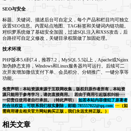
SEO与安全
标题、关键词、描述后台可自定义，每个产品和栏目均可独立
设置SEO信息。内置站点地图、TAG标签和关键词内链功能。
对织梦系统做了基础安全加固，过滤SQL注入和XSS攻击，后
台路径可自定义修改，关键目录权限做了加固处理。
技术环境
PHP版本5.6到7.4，推荐7.2，MySQL 5.5以上，Apache或Nginx
加伪静态支持，Windows和Linux服务器均可运行。后续可二
次开发增加微信支付下单、会员积分、分销推广、一键分享等
功能。
免责声明：本站资源来源于互联网收集，版权归原作者所有，本站资
源只能用于参考学习，请勿直接商用。
若由于商用引起版权纠纷····
一切责任使用者自行承担。（特此声明）
如若本站内容侵犯了原著者
的合法权益，可联系我们核实删除，邮箱:785557022@qq.com
···（如
需商用请去相关官方网站购买正版，我们永远支持正版。）
相关文章