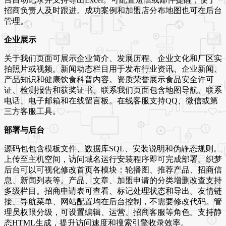
招商负责人及时跟进。成功案例和加盟店分布地图也可在后台
管理。
企业展示
关于我们页面可展示企业简介、发展历程、企业文化和厂区实
拍照片或视频。新闻动态栏目用于发布行业资讯、企业新闻、
产品知识和健康饮食科普内容。资质荣誉展示食品安全许可
证、检测报告和获奖证书。联系我们页面包含地图导航、联系
电话、电子邮箱和在线留言板。在线客服支持QQ、微信或第
三方客服工具。
部署与后台
源码包包含模板文件、数据库SQL、安装说明和伪静态规则。
上传至主机空间，访问域名运行安装程序即可完成部署。织梦
后台可以可视化修改首页各模块：轮播图、推荐产品、招商信
息、新闻列表等。产品、文章、加盟申请的分类增删改查支持
多级栏目。招商申请表可查看、标记处理状态和导出。友情链
接、导航菜单、网站配置均在后台控制，不需要修改代码。管
理员权限分级，可设置编辑、运营、招商客服等角色。支持静
态HTML生成，提升访问速度和搜索引擎收录效率。