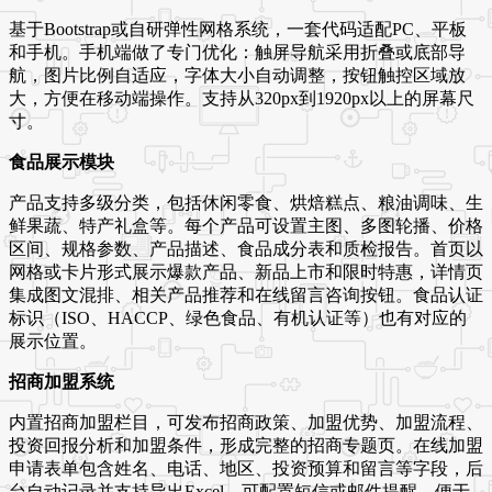
基于Bootstrap或自研弹性网格系统，一套代码适配PC、平板
和手机。手机端做了专门优化：触屏导航采用折叠或底部导
航，图片比例自适应，字体大小自动调整，按钮触控区域放
大，方便在移动端操作。支持从320px到1920px以上的屏幕尺
寸。
食品展示模块
产品支持多级分类，包括休闲零食、烘焙糕点、粮油调味、生
鲜果蔬、特产礼盒等。每个产品可设置主图、多图轮播、价格
区间、规格参数、产品描述、食品成分表和质检报告。首页以
网格或卡片形式展示爆款产品、新品上市和限时特惠，详情页
集成图文混排、相关产品推荐和在线留言咨询按钮。食品认证
标识（ISO、HACCP、绿色食品、有机认证等）也有对应的
展示位置。
招商加盟系统
内置招商加盟栏目，可发布招商政策、加盟优势、加盟流程、
投资回报分析和加盟条件，形成完整的招商专题页。在线加盟
申请表单包含姓名、电话、地区、投资预算和留言等字段，后
台自动记录并支持导出Excel。可配置短信或邮件提醒，便于