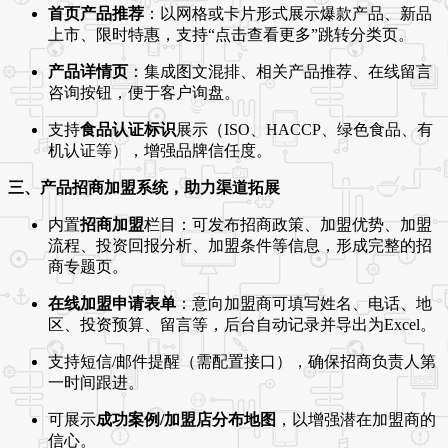
首页产品推荐
：以网格或卡片形式展示爆款产品、新品
上市、限时特惠，支持“点击查看更多”跳转分类页。
产品详情页
：集成图文混排、相关产品推荐、在线留言
咨询按钮，便于客户询盘。
支持
食品认证标识
展示（ISO、HACCP、绿色食品、有
机认证等），增强品牌信任度。
三、产品招商加盟系统，助力渠道拓展
内置
招商加盟
栏目：可发布招商政策、加盟优势、加盟
流程、投资回报分析、加盟条件等信息，形成完整的招
商专题页。
在线加盟申请表单
：意向加盟商可填写姓名、电话、地
区、投资预算、留言等，后台自动记录并导出为Excel。
支持短信/邮件提醒（需配置接口），确保招商负责人第
一时间跟进。
可展示
成功案例/加盟店分布地图
，以增强潜在加盟商的
信心。