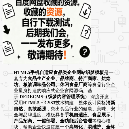
HTML5手机自适应食品类企业网站织梦模板
是一
套专为
食品生产企业、品牌商、特产商家、烘焙
坊、粮油调味品公司、休闲食品厂商
等食品行业企
业量身打造的响应式企业官网源码。基
于
DEDECMS（织梦内容管理系统）
深度开发，
采用
HTML5 + CSS3
技术构建，整体设计风格
清新
自然、食欲感强
，突出食品行业的健康、美味、安
全与品牌温度。模板具备
手机自适应、食品展示、
产品招商、一键部署、全功能后台管理
等核心模
块，帮助企业快速搭建一个
高转化、易维护、全终