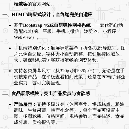
端兼容
的官方网站。
一、HTML5响应式设计，全终端完美自适应
基于
Bootstrap 4/5或自研弹性网格系统
，一套代码自动
适配PC电脑、平板、手机（微信、浏览器、小程序
WebView）。
手机端特别优化：触屏导航菜单（折叠/底部导航）、图
片比例自适应、字体大小自动调整、按钮触控区域放
大，确保移动端访客获得流畅的浏览体验。
支持各类屏幕尺寸（从320px到1920px+），无论是在手
机搜索产品、在平板查看招商政策，还是在PC端了解企
业实力，皆可完美呈现。
二、食品展示模块，突出产品卖点与食欲感
产品展示
：支持多级分类（休闲零食、烘焙糕点、粮油
调味、生鲜果蔬、特产礼盒等），每个产品可设置主
图、多图轮播、价格区间、规格参数、产品描述、食品
成分表、质检报告等。