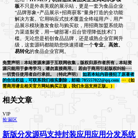
板
不只是外表美观的展示站，更是一套为食品企业
“品牌形象+产品展示+招商获客”量身打造的全功能
解决方案。它用响应式技术覆盖全终端用户，用产
品展示模块激发食欲与购买欲，用招商加盟系统助
力渠道裂变，用一键部署+后台管理降低技术门
槛。无论您是初创食品品牌，还是成熟企业官网升
级，这套源码都能助您快速搭建一个
专业、高效、
易转化
的食品企业官网。
免责声明：本站资源来源于互联网收集，版权归原作者所有，本站资
源只能用于参考学习，请勿直接商用。
若由于商用引起版权纠纷····
一切责任使用者自行承担。（特此声明）
如若本站内容侵犯了原著者
的合法权益，可联系我们核实删除，邮箱:785557022@qq.com
···（如
需商用请去相关官方网站购买正版，我们永远支持正版。）
相关文章
VIP
捡漏区
新版分发源码支持封装应用应用分发系统