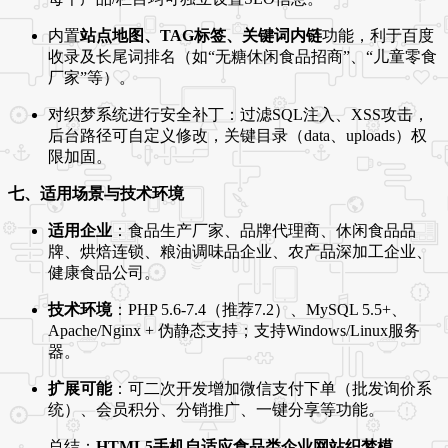
内置
站点地图、TAG标签、关键词内链
功能，利于百度
收录及长尾词排名（如“无糖休闲食品招商”、“儿童零食
厂家”等）。
对织梦系统进行安全补丁：过滤SQL注入、XSS攻击，
后台路径可自定义修改，关键目录（data、uploads）权
限加固。
七、适用场景与技术环境
适用企业
：食品生产厂家、品牌代理商、休闲食品品
牌、烘焙连锁、粮油调味品企业、农产品深加工企业、
健康食品公司。
技术环境
：PHP 5.6-7.4（推荐7.2）、MySQL 5.5+、
Apache/Nginx + 伪静态支持；支持Windows/Linux服务
器。
扩展可能
：可二次开发增加微信支付下单（批发询价系
统）、会员积分、分销推广、一键分享等功能。
总结：
HTML5手机自适应食品类企业网站织梦模