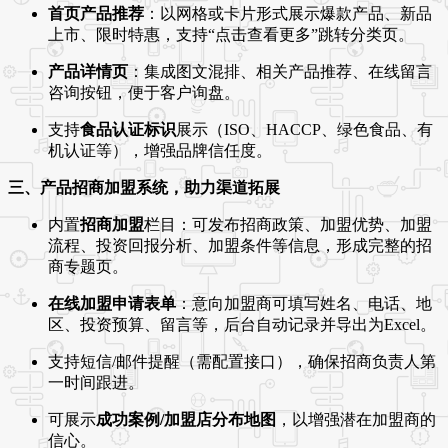
首页产品推荐
：以网格或卡片形式展示爆款产品、新品
上市、限时特惠，支持“点击查看更多”跳转分类页。
产品详情页
：集成图文混排、相关产品推荐、在线留言
咨询按钮，便于客户询盘。
支持
食品认证标识
展示（ISO、HACCP、绿色食品、有
机认证等），增强品牌信任度。
三、产品招商加盟系统，助力渠道拓展
内置
招商加盟
栏目：可发布招商政策、加盟优势、加盟
流程、投资回报分析、加盟条件等信息，形成完整的招
商专题页。
在线加盟申请表单
：意向加盟商可填写姓名、电话、地
区、投资预算、留言等，后台自动记录并导出为Excel。
支持短信/邮件提醒（需配置接口），确保招商负责人第
一时间跟进。
可展示
成功案例/加盟店分布地图
，以增强潜在加盟商的
信心。