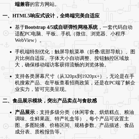
端兼容
的官方网站。
一、HTML5响应式设计，全终端完美自适应
基于
Bootstrap 4/5或自研弹性网格系统
，一套代码自动
适配PC电脑、平板、手机（微信、浏览器、小程序
WebView）。
手机端特别优化：触屏导航菜单（折叠/底部导航）、图
片比例自适应、字体大小自动调整、按钮触控区域放
大，确保移动端访客获得流畅的浏览体验。
支持各类屏幕尺寸（从320px到1920px+），无论是在手
机搜索产品、在平板查看招商政策，还是在PC端了解企
业实力，皆可完美呈现。
二、食品展示模块，突出产品卖点与食欲感
产品展示
：支持多级分类（休闲零食、烘焙糕点、粮油
调味、生鲜果蔬、特产礼盒等），每个产品可设置主
图、多图轮播、价格区间、规格参数、产品描述、食品
成分表、质检报告等。