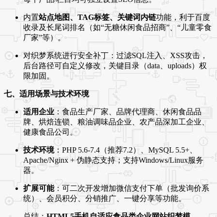
内置
站点地图、TAG标签、关键词内链
功能，利于百度
收录及长尾词排名（如“无糖休闲食品招商”、“儿童零食
厂家”等）。
对织梦系统进行安全补丁：过滤SQL注入、XSS攻击，
后台路径可自定义修改，关键目录（data、uploads）权
限加固。
七、适用场景与技术环境
适用企业
：食品生产厂家、品牌代理商、休闲食品品
牌、烘焙连锁、粮油调味品企业、农产品深加工企业、
健康食品公司。
技术环境
：PHP 5.6-7.4（推荐7.2）、MySQL 5.5+、
Apache/Nginx + 伪静态支持；支持Windows/Linux服务
器。
扩展可能
：可二次开发增加微信支付下单（批发询价系
统）、会员积分、分销推广、一键分享等功能。
总结：
HTML5手机自适应食品类企业网站织梦模