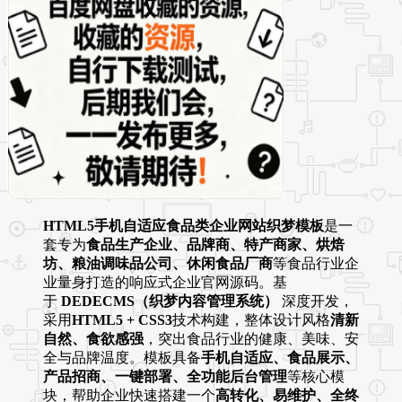
HTML5手机自适应食品类企业网站织梦模板
是一
套专为
食品生产企业、品牌商、特产商家、烘焙
坊、粮油调味品公司、休闲食品厂商
等食品行业企
业量身打造的响应式企业官网源码。基
于
DEDECMS（织梦内容管理系统）
深度开发，
采用
HTML5 + CSS3
技术构建，整体设计风格
清新
自然、食欲感强
，突出食品行业的健康、美味、安
全与品牌温度。模板具备
手机自适应、食品展示、
产品招商、一键部署、全功能后台管理
等核心模
块，帮助企业快速搭建一个
高转化、易维护、全终