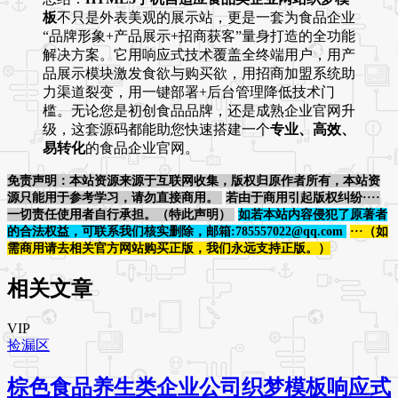
板
不只是外表美观的展示站，更是一套为食品企业
“品牌形象+产品展示+招商获客”量身打造的全功能
解决方案。它用响应式技术覆盖全终端用户，用产
品展示模块激发食欲与购买欲，用招商加盟系统助
力渠道裂变，用一键部署+后台管理降低技术门
槛。无论您是初创食品品牌，还是成熟企业官网升
级，这套源码都能助您快速搭建一个
专业、高效、
易转化
的食品企业官网。
免责声明：本站资源来源于互联网收集，版权归原作者所有，本站资
源只能用于参考学习，请勿直接商用。
若由于商用引起版权纠纷····
一切责任使用者自行承担。（特此声明）
如若本站内容侵犯了原著者
的合法权益，可联系我们核实删除，邮箱:785557022@qq.com
···（如
需商用请去相关官方网站购买正版，我们永远支持正版。）
相关文章
VIP
捡漏区
棕色食品养生类企业公司织梦模板响应式