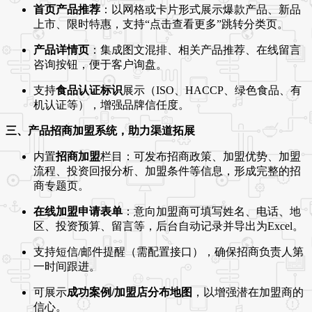
首页产品推荐
：以网格或卡片形式展示爆款产品、新品
上市、限时特惠，支持“点击查看更多”跳转分类页。
产品详情页
：集成图文混排、相关产品推荐、在线留言
咨询按钮，便于客户询盘。
支持
食品认证标识
展示（ISO、HACCP、绿色食品、有
机认证等），增强品牌信任度。
三、产品招商加盟系统，助力渠道拓展
内置
招商加盟
栏目：可发布招商政策、加盟优势、加盟
流程、投资回报分析、加盟条件等信息，形成完整的招
商专题页。
在线加盟申请表单
：意向加盟商可填写姓名、电话、地
区、投资预算、留言等，后台自动记录并导出为Excel。
支持短信/邮件提醒（需配置接口），确保招商负责人第
一时间跟进。
可展示
成功案例/加盟店分布地图
，以增强潜在加盟商的
信心。