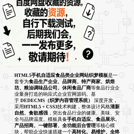
HTML5手机自适应食品类企业网站织梦模板
是一
套专为
食品生产企业、品牌商、特产商家、烘焙
坊、粮油调味品公司、休闲食品厂商
等食品行业企
业量身打造的响应式企业官网源码。基
于
DEDECMS（织梦内容管理系统）
深度开发，
采用
HTML5 + CSS3
技术构建，整体设计风格
清新
自然、食欲感强
，突出食品行业的健康、美味、安
全与品牌温度。模板具备
手机自适应、食品展示、
产品招商、一键部署、全功能后台管理
等核心模
块，帮助企业快速搭建一个
高转化、易维护、全终