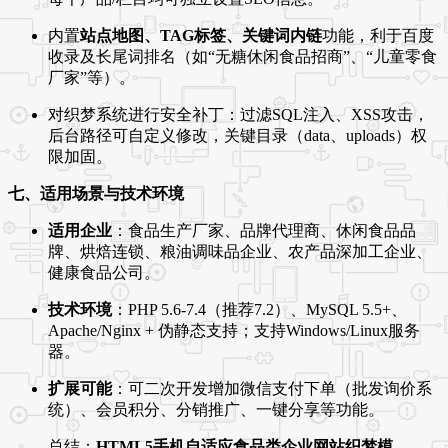
内置
站点地图、TAG标签、关键词内链
功能，利于百度
收录及长尾词排名（如“无糖休闲食品招商”、“儿童零食
厂家”等）。
对织梦系统进行安全补丁：过滤SQL注入、XSS攻击，
后台路径可自定义修改，关键目录（data、uploads）权
限加固。
七、适用场景与技术环境
适用企业
：食品生产厂家、品牌代理商、休闲食品品
牌、烘焙连锁、粮油调味品企业、农产品深加工企业、
健康食品公司。
技术环境
：PHP 5.6-7.4（推荐7.2）、MySQL 5.5+、
Apache/Nginx + 伪静态支持；支持Windows/Linux服务
器。
扩展可能
：可二次开发增加微信支付下单（批发询价系
统）、会员积分、分销推广、一键分享等功能。
总结：
HTML5手机自适应食品类企业网站织梦模