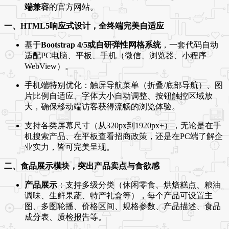
端兼容
的官方网站。
一、HTML5响应式设计，全终端完美自适应
基于
Bootstrap 4/5或自研弹性网格系统
，一套代码自动
适配PC电脑、平板、手机（微信、浏览器、小程序
WebView）。
手机端特别优化：触屏导航菜单（折叠/底部导航）、图
片比例自适应、字体大小自动调整、按钮触控区域放
大，确保移动端访客获得流畅的浏览体验。
支持各类屏幕尺寸（从320px到1920px+），无论是在手
机搜索产品、在平板查看招商政策，还是在PC端了解企
业实力，皆可完美呈现。
二、食品展示模块，突出产品卖点与食欲感
产品展示
：支持多级分类（休闲零食、烘焙糕点、粮油
调味、生鲜果蔬、特产礼盒等），每个产品可设置主
图、多图轮播、价格区间、规格参数、产品描述、食品
成分表、质检报告等。