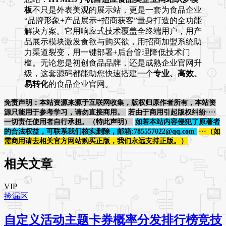
板
不只是外表美观的展示站，更是一套为食品企业
“品牌形象+产品展示+招商获客”量身打造的全功能
解决方案。它用响应式技术覆盖全终端用户，用产
品展示模块激发食欲与购买欲，用招商加盟系统助
力渠道裂变，用一键部署+后台管理降低技术门
槛。无论您是初创食品品牌，还是成熟企业官网升
级，这套源码都能助您快速搭建一个
专业、高效、
易转化
的食品企业官网。
免责声明：本站资源来源于互联网收集，版权归原作者所有，本站资
源只能用于参考学习，请勿直接商用。
若由于商用引起版权纠纷····
一切责任使用者自行承担。（特此声明）
如若本站内容侵犯了原著者
的合法权益，可联系我们核实删除，邮箱:785557022@qq.com
···（如
需商用请去相关官方网站购买正版，我们永远支持正版。）
相关文章
VIP
捡漏区
自定义活动主题卡券概率分发排行榜竞技