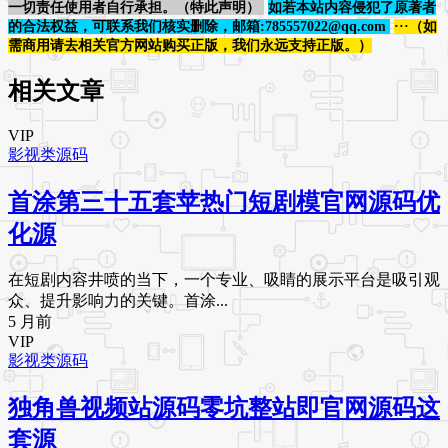
一切责任使用者自行承担。（特此声明）
如若本站内容侵犯了原著者
的合法权益，可联系我们核实删除，邮箱:785557022@qq.com
···（如
需商用请去相关官方网站购买正版，我们永远支持正版。）
相关文章
VIP
影视类源码
首涂第三十五套苹热门短剧模官网源码优
化源
在短剧内容井喷的当下，一个专业、吸睛的展示平台是吸引观
众、提升影响力的关键。首涂...
5 月前
VIP
影视类源码
独角兽视频站源码零坑整站即官网源码这
套源