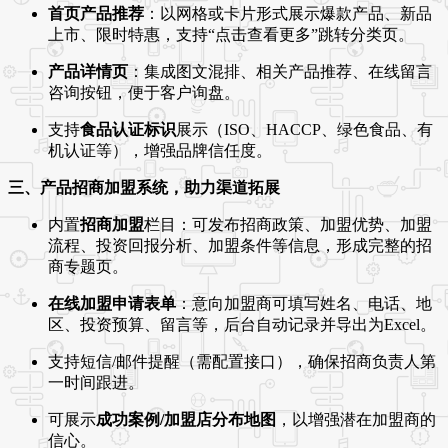
首页产品推荐
：以网格或卡片形式展示爆款产品、新品
上市、限时特惠，支持“点击查看更多”跳转分类页。
产品详情页
：集成图文混排、相关产品推荐、在线留言
咨询按钮，便于客户询盘。
支持
食品认证标识
展示（ISO、HACCP、绿色食品、有
机认证等），增强品牌信任度。
三、产品招商加盟系统，助力渠道拓展
内置
招商加盟
栏目：可发布招商政策、加盟优势、加盟
流程、投资回报分析、加盟条件等信息，形成完整的招
商专题页。
在线加盟申请表单
：意向加盟商可填写姓名、电话、地
区、投资预算、留言等，后台自动记录并导出为Excel。
支持短信/邮件提醒（需配置接口），确保招商负责人第
一时间跟进。
可展示
成功案例/加盟店分布地图
，以增强潜在加盟商的
信心。