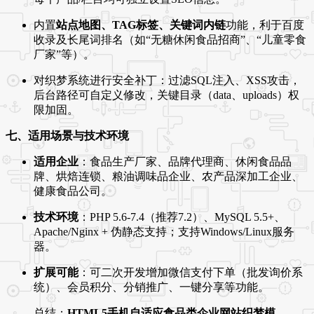
内置
站点地图、TAG标签、关键词内链
功能，利于百度
收录及长尾词排名（如“无糖休闲食品招商”、“儿童零食
厂家”等）。
对织梦系统进行安全补丁：过滤SQL注入、XSS攻击，
后台路径可自定义修改，关键目录（data、uploads）权
限加固。
七、适用场景与技术环境
适用企业
：食品生产厂家、品牌代理商、休闲食品品
牌、烘焙连锁、粮油调味品企业、农产品深加工企业、
健康食品公司。
技术环境
：PHP 5.6-7.4（推荐7.2）、MySQL 5.5+、
Apache/Nginx + 伪静态支持；支持Windows/Linux服务
器。
扩展可能
：可二次开发增加微信支付下单（批发询价系
统）、会员积分、分销推广、一键分享等功能。
总结：
HTML5手机自适应食品类企业网站织梦模