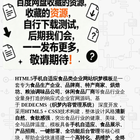
HTML5手机自适应食品类企业网站织梦模板
是一
套专为
食品生产企业、品牌商、特产商家、烘焙
坊、粮油调味品公司、休闲食品厂商
等食品行业企
业量身打造的响应式企业官网源码。基
于
DEDECMS（织梦内容管理系统）
深度开发，
采用
HTML5 + CSS3
技术构建，整体设计风格
清新
自然、食欲感强
，突出食品行业的健康、美味、安
全与品牌温度。模板具备
手机自适应、食品展示、
产品招商、一键部署、全功能后台管理
等核心模
块，帮助企业快速搭建一个
高转化、易维护、全终