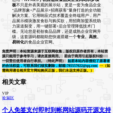
板
不只是外表美观的展示站，更是一套为食品企业
“品牌形象+产品展示+招商获客”量身打造的全功能
解决方案。它用响应式技术覆盖全终端用户，用产
品展示模块激发食欲与购买欲，用招商加盟系统助
力渠道裂变，用一键部署+后台管理降低技术门
槛。无论您是初创食品品牌，还是成熟企业官网升
级，这套源码都能助您快速搭建一个
专业、高效、
易转化
的食品企业官网。
免责声明：本站资源来源于互联网收集，版权归原作者所有，本站资
源只能用于参考学习，请勿直接商用。
若由于商用引起版权纠纷····
一切责任使用者自行承担。（特此声明）
如若本站内容侵犯了原著者
的合法权益，可联系我们核实删除，邮箱:785557022@qq.com
···（如
需商用请去相关官方网站购买正版，我们永远支持正版。）
相关文章
VIP
捡漏区
个人免签支付即时到帐网站源码开源支持