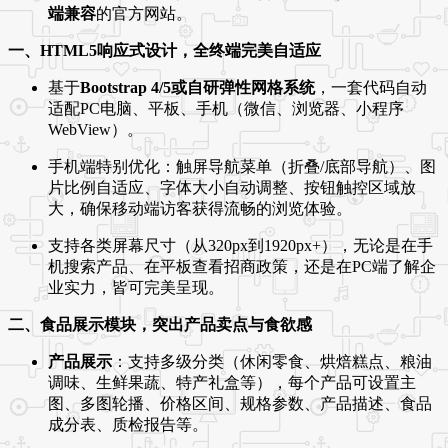
端兼容
的官方网站。
一、HTML5响应式设计，全终端完美自适应
基于
Bootstrap 4/5或自研弹性网格系统
，一套代码自动
适配PC电脑、平板、手机（微信、浏览器、小程序
WebView）。
手机端特别优化：触屏导航菜单（折叠/底部导航）、图
片比例自适应、字体大小自动调整、按钮触控区域放
大，确保移动端访客获得流畅的浏览体验。
支持各类屏幕尺寸（从320px到1920px+），无论是在手
机搜索产品、在平板查看招商政策，还是在PC端了解企
业实力，皆可完美呈现。
二、食品展示模块，突出产品卖点与食欲感
产品展示
：支持多级分类（休闲零食、烘焙糕点、粮油
调味、生鲜果蔬、特产礼盒等），每个产品可设置主
图、多图轮播、价格区间、规格参数、产品描述、食品
成分表、质检报告等。