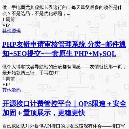
做二手电商尤其虚拟卡券这行的，每天重复最多的动作是什
么？不是选品，不是优化标题，...
1 周前
VIP
其他源码
PHP友链申请审核管理系统 分类+邮件通
知+SEO提交+一套原生 PHP+MySQL
做个人博客或者导航站的应该都有同感——友情链接那一页，
最开始就两三行，手写在HT...
2 周前
VIP
其他源码
开源接口计费管控平台｜QPS限速＋安全
加固＋置顶展示，更稳更快
自己或团队对外提供API接口的朋友应该深有体会——接口写