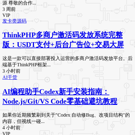
源 尊敬的合作...
3 周前
VIP
发卡类源码
ThinkPHP多商户激活码发放系统完整
版：USDT支付+后台广告位+交易大屏
这是一款可以直接部署投入运营的多商户激活码发放平台。后
端基于ThinkPHP框架...
3 小时前
AI干货
AI编程助手Codex新手安装指南：
Node.js/Git/VS Code零基础避坑教程
如果你近期频繁刷到关于"Codex 自动修Bug、改项目结构"的
内容，但视线一碰...
4 小时前
VIP