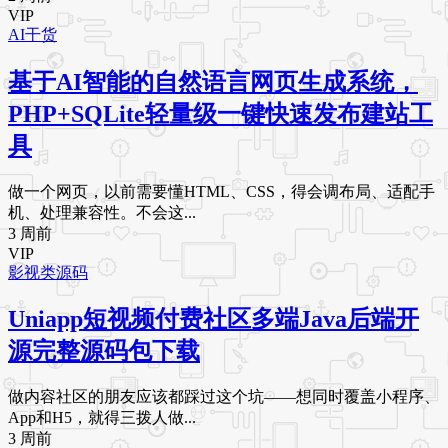
VIP
AI干货
基于AI智能的自然语言网页生成系统，
PHP+SQLite轻量级一键快速发布建站工
具
做一个网页，以前需要懂HTML、CSS，得会调布局、适配手
机、处理兼容性。不会这...
3 周前
VIP
影视类源码
Uniapp短视频付费社区多端Java后端开
源完整源码包下载
做内容社区的朋友应该都踩过这个坑——想同时覆盖小程序、
App和H5，就得三拨人做...
3 周前