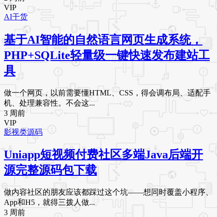
VIP
AI干货
基于AI智能的自然语言网页生成系统，
PHP+SQLite轻量级一键快速发布建站工
具
做一个网页，以前需要懂HTML、CSS，得会调布局、适配手
机、处理兼容性。不会这...
3 周前
VIP
影视类源码
Uniapp短视频付费社区多端Java后端开
源完整源码包下载
做内容社区的朋友应该都踩过这个坑——想同时覆盖小程序、
App和H5，就得三拨人做...
3 周前