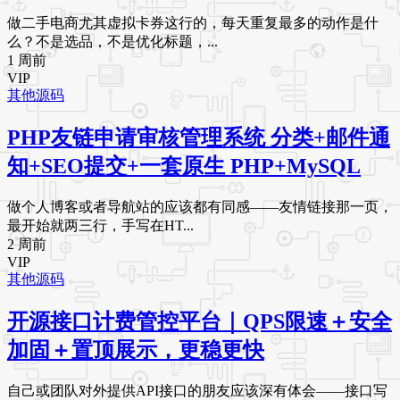
做二手电商尤其虚拟卡券这行的，每天重复最多的动作是什
么？不是选品，不是优化标题，...
1 周前
VIP
其他源码
PHP友链申请审核管理系统 分类+邮件通
知+SEO提交+一套原生 PHP+MySQL
做个人博客或者导航站的应该都有同感——友情链接那一页，
最开始就两三行，手写在HT...
2 周前
VIP
其他源码
开源接口计费管控平台｜QPS限速＋安全
加固＋置顶展示，更稳更快
自己或团队对外提供API接口的朋友应该深有体会——接口写