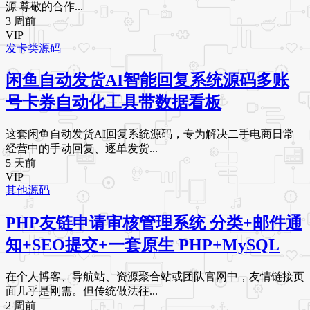
源 尊敬的合作...
3 周前
VIP
发卡类源码
闲鱼自动发货AI智能回复系统源码多账
号卡券自动化工具带数据看板
这套闲鱼自动发货AI回复系统源码，专为解决二手电商日常
经营中的手动回复、逐单发货...
5 天前
VIP
其他源码
PHP友链申请审核管理系统 分类+邮件通
知+SEO提交+一套原生 PHP+MySQL
在个人博客、导航站、资源聚合站或团队官网中，友情链接页
面几乎是刚需。但传统做法往...
2 周前