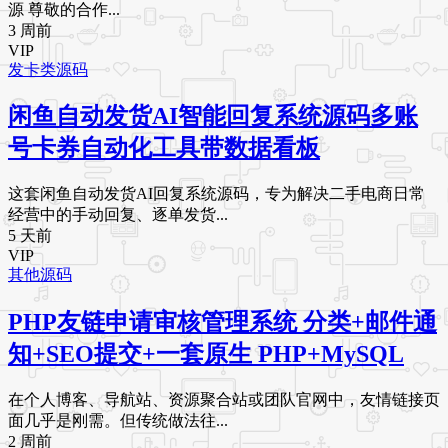
源 尊敬的合作...
3 周前
VIP
发卡类源码
闲鱼自动发货AI智能回复系统源码多账
号卡券自动化工具带数据看板
这套闲鱼自动发货AI回复系统源码，专为解决二手电商日常
经营中的手动回复、逐单发货...
5 天前
VIP
其他源码
PHP友链申请审核管理系统 分类+邮件通
知+SEO提交+一套原生 PHP+MySQL
在个人博客、导航站、资源聚合站或团队官网中，友情链接页
面几乎是刚需。但传统做法往...
2 周前