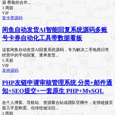
源 尊敬的合作...
3 周前
VIP
发卡类源码
闲鱼自动发货AI智能回复系统源码多账
号卡券自动化工具带数据看板
这套闲鱼自动发货AI回复系统源码，专为解决二手电商日常
经营中的手动回复、逐单发货...
5 天前
VIP
其他源码
PHP友链申请审核管理系统 分类+邮件通
知+SEO提交+一套原生 PHP+MySQL
在个人博客、导航站、资源聚合站或团队官网中，友情链接页
面几乎是刚需。但传统做法往...
2 周前