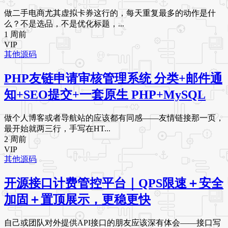
做二手电商尤其虚拟卡券这行的，每天重复最多的动作是什
么？不是选品，不是优化标题，...
1 周前
VIP
其他源码
PHP友链申请审核管理系统 分类+邮件通
知+SEO提交+一套原生 PHP+MySQL
做个人博客或者导航站的应该都有同感——友情链接那一页，
最开始就两三行，手写在HT...
2 周前
VIP
其他源码
开源接口计费管控平台｜QPS限速＋安全
加固＋置顶展示，更稳更快
自己或团队对外提供API接口的朋友应该深有体会——接口写