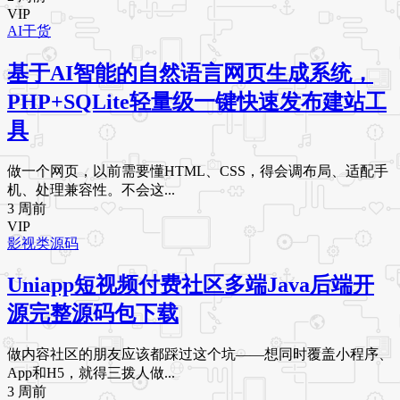
VIP
AI干货
基于AI智能的自然语言网页生成系统，
PHP+SQLite轻量级一键快速发布建站工
具
做一个网页，以前需要懂HTML、CSS，得会调布局、适配手
机、处理兼容性。不会这...
3 周前
VIP
影视类源码
Uniapp短视频付费社区多端Java后端开
源完整源码包下载
做内容社区的朋友应该都踩过这个坑——想同时覆盖小程序、
App和H5，就得三拨人做...
3 周前