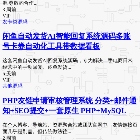
源 尊敬的合作...
3 周前
VIP
发卡类源码
闲鱼自动发货AI智能回复系统源码多账
号卡券自动化工具带数据看板
这套闲鱼自动发货AI回复系统源码，专为解决二手电商日常
经营中的手动回复、逐单发货...
5 天前
VIP
其他源码
PHP友链申请审核管理系统 分类+邮件通
知+SEO提交+一套原生 PHP+MySQL
在个人博客、导航站、资源聚合站或团队官网中，友情链接页
面几乎是刚需。但传统做法往...
2 周前