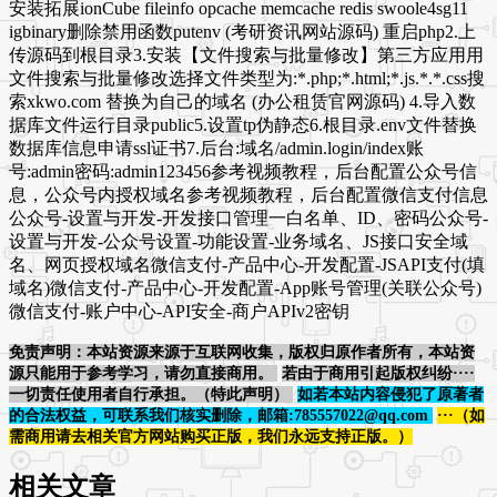
安装拓展ionCube fileinfo opcache memcache redis swoole4sg11
igbinary删除禁用函数putenv (考研资讯网站源码) 重启php2.上
传源码到根目录3.安装【文件搜索与批量修改】第三方应用用
文件搜索与批量修改选择文件类型为:*.php;*.html;*.js.*.*.css搜
索xkwo.com 替换为自己的域名 (办公租赁官网源码) 4.导入数
据库文件运行目录public5.设置tp伪静态6.根目录.env文件替换
数据库信息申请ssl证书7.后台:域名/admin.login/index账
号:admin密码:admin123456参考视频教程，后台配置公众号信
息，公众号内授权域名参考视频教程，后台配置微信支付信息
公众号-设置与开发-开发接口管理一白名单、ID、密码公众号-
设置与开发-公众号设置-功能设置-业务域名、JS接口安全域
名、网页授权域名微信支付-产品中心-开发配置-JSAPI支付(填
域名)微信支付-产品中心-开发配置-App账号管理(关联公众号)
微信支付-账户中心-API安全-商户APIv2密钥
免责声明：本站资源来源于互联网收集，版权归原作者所有，本站资
源只能用于参考学习，请勿直接商用。
若由于商用引起版权纠纷····
一切责任使用者自行承担。（特此声明）
如若本站内容侵犯了原著者
的合法权益，可联系我们核实删除，邮箱:785557022@qq.com
···（如
需商用请去相关官方网站购买正版，我们永远支持正版。）
相关文章