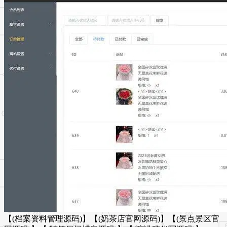
【(档案资料管理源码)】【(奶茶店官网源码)】【(景点景区官