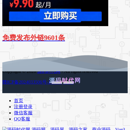
免费发布外链9601条
Copyright © 2026
源码时代网
- All rights reserved
源码时代网
赣ICP备2024033506号-1
百度地图
谷歌地图
首页
注册登录
微信客服
QQ客服