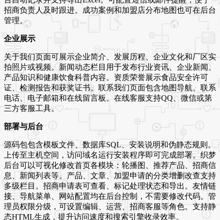
招商负责人及时跟进。成功案例和加盟店分布地图也可在后台
管理。
企业展示
关于我们页面可展示企业简介、发展历程、企业文化和厂区实
拍照片或视频。新闻动态栏目用于发布行业资讯、企业新闻、
产品知识和健康饮食科普内容。资质荣誉展示食品安全许可
证、检测报告和获奖证书。联系我们页面包含地图导航、联系
电话、电子邮箱和在线留言板。在线客服支持QQ、微信或第
三方客服工具。
部署与后台
源码包包含模板文件、数据库SQL、安装说明和伪静态规则。
上传至主机空间，访问域名运行安装程序即可完成部署。织梦
后台可以可视化修改首页各模块：轮播图、推荐产品、招商信
息、新闻列表等。产品、文章、加盟申请的分类增删改查支持
多级栏目。招商申请表可查看、标记处理状态和导出。友情链
接、导航菜单、网站配置均在后台控制，不需要修改代码。管
理员权限分级，可设置编辑、运营、招商客服等角色。支持静
态HTML生成，提升访问速度和搜索引擎收录效率。