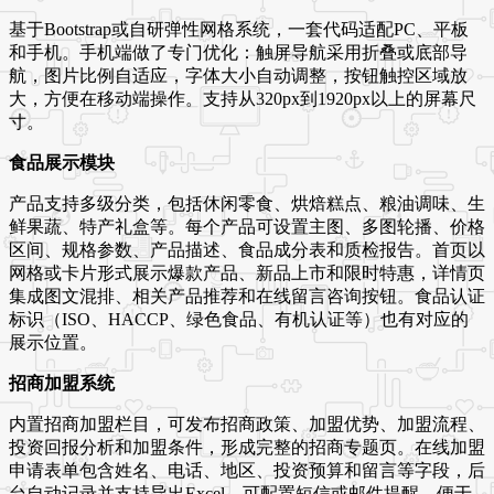
基于Bootstrap或自研弹性网格系统，一套代码适配PC、平板
和手机。手机端做了专门优化：触屏导航采用折叠或底部导
航，图片比例自适应，字体大小自动调整，按钮触控区域放
大，方便在移动端操作。支持从320px到1920px以上的屏幕尺
寸。
食品展示模块
产品支持多级分类，包括休闲零食、烘焙糕点、粮油调味、生
鲜果蔬、特产礼盒等。每个产品可设置主图、多图轮播、价格
区间、规格参数、产品描述、食品成分表和质检报告。首页以
网格或卡片形式展示爆款产品、新品上市和限时特惠，详情页
集成图文混排、相关产品推荐和在线留言咨询按钮。食品认证
标识（ISO、HACCP、绿色食品、有机认证等）也有对应的
展示位置。
招商加盟系统
内置招商加盟栏目，可发布招商政策、加盟优势、加盟流程、
投资回报分析和加盟条件，形成完整的招商专题页。在线加盟
申请表单包含姓名、电话、地区、投资预算和留言等字段，后
台自动记录并支持导出Excel。可配置短信或邮件提醒，便于