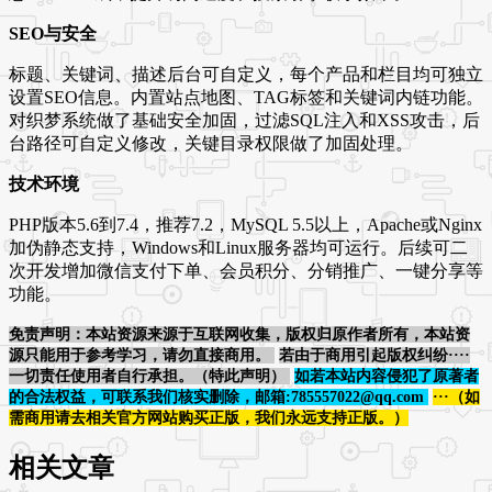
SEO与安全
标题、关键词、描述后台可自定义，每个产品和栏目均可独立
设置SEO信息。内置站点地图、TAG标签和关键词内链功能。
对织梦系统做了基础安全加固，过滤SQL注入和XSS攻击，后
台路径可自定义修改，关键目录权限做了加固处理。
技术环境
PHP版本5.6到7.4，推荐7.2，MySQL 5.5以上，Apache或Nginx
加伪静态支持，Windows和Linux服务器均可运行。后续可二
次开发增加微信支付下单、会员积分、分销推广、一键分享等
功能。
免责声明：本站资源来源于互联网收集，版权归原作者所有，本站资
源只能用于参考学习，请勿直接商用。
若由于商用引起版权纠纷····
一切责任使用者自行承担。（特此声明）
如若本站内容侵犯了原著者
的合法权益，可联系我们核实删除，邮箱:785557022@qq.com
···（如
需商用请去相关官方网站购买正版，我们永远支持正版。）
相关文章