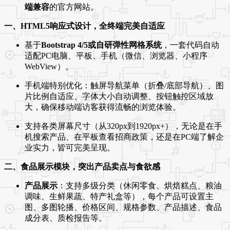
端兼容
的官方网站。
一、HTML5响应式设计，全终端完美自适应
基于
Bootstrap 4/5或自研弹性网格系统
，一套代码自动
适配PC电脑、平板、手机（微信、浏览器、小程序
WebView）。
手机端特别优化：触屏导航菜单（折叠/底部导航）、图
片比例自适应、字体大小自动调整、按钮触控区域放
大，确保移动端访客获得流畅的浏览体验。
支持各类屏幕尺寸（从320px到1920px+），无论是在手
机搜索产品、在平板查看招商政策，还是在PC端了解企
业实力，皆可完美呈现。
二、食品展示模块，突出产品卖点与食欲感
产品展示
：支持多级分类（休闲零食、烘焙糕点、粮油
调味、生鲜果蔬、特产礼盒等），每个产品可设置主
图、多图轮播、价格区间、规格参数、产品描述、食品
成分表、质检报告等。