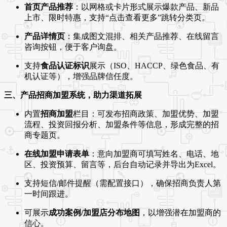
首页产品推荐
：以网格或卡片形式展示爆款产品、新品
上市、限时特惠，支持“点击查看更多”跳转分类页。
产品详情页
：集成图文混排、相关产品推荐、在线留言
咨询按钮，便于客户询盘。
支持
食品认证标识
展示（ISO、HACCP、绿色食品、有
机认证等），增强品牌信任度。
三、产品招商加盟系统，助力渠道拓展
内置
招商加盟
栏目：可发布招商政策、加盟优势、加盟
流程、投资回报分析、加盟条件等信息，形成完整的招
商专题页。
在线加盟申请表单
：意向加盟商可填写姓名、电话、地
区、投资预算、留言等，后台自动记录并导出为Excel。
支持短信/邮件提醒（需配置接口），确保招商负责人第
一时间跟进。
可展示
成功案例/加盟店分布地图
，以增强潜在加盟商的
信心。