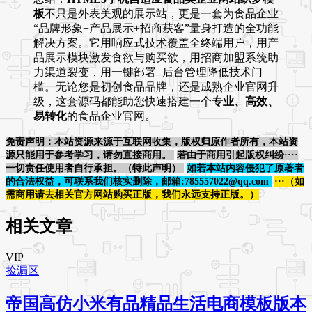
板
不只是外表美观的展示站，更是一套为食品企业
“品牌形象+产品展示+招商获客”量身打造的全功能
解决方案。它用响应式技术覆盖全终端用户，用产
品展示模块激发食欲与购买欲，用招商加盟系统助
力渠道裂变，用一键部署+后台管理降低技术门
槛。无论您是初创食品品牌，还是成熟企业官网升
级，这套源码都能助您快速搭建一个
专业、高效、
易转化
的食品企业官网。
免责声明：本站资源来源于互联网收集，版权归原作者所有，本站资
源只能用于参考学习，请勿直接商用。
若由于商用引起版权纠纷····
一切责任使用者自行承担。（特此声明）
如若本站内容侵犯了原著者
的合法权益，可联系我们核实删除，邮箱:785557022@qq.com
···（如
需商用请去相关官方网站购买正版，我们永远支持正版。）
相关文章
VIP
捡漏区
帝国高仿小米有品精品生活电商模板版本