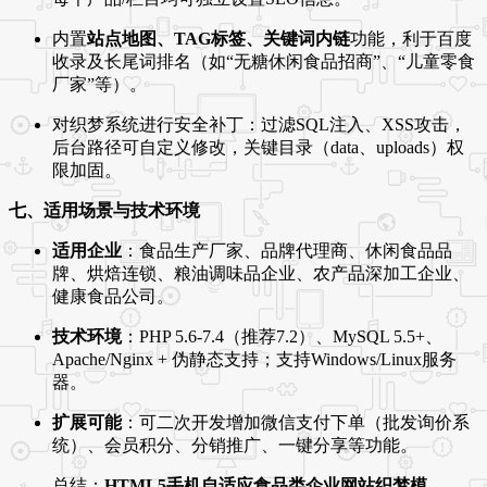
内置
站点地图、TAG标签、关键词内链
功能，利于百度
收录及长尾词排名（如“无糖休闲食品招商”、“儿童零食
厂家”等）。
对织梦系统进行安全补丁：过滤SQL注入、XSS攻击，
后台路径可自定义修改，关键目录（data、uploads）权
限加固。
七、适用场景与技术环境
适用企业
：食品生产厂家、品牌代理商、休闲食品品
牌、烘焙连锁、粮油调味品企业、农产品深加工企业、
健康食品公司。
技术环境
：PHP 5.6-7.4（推荐7.2）、MySQL 5.5+、
Apache/Nginx + 伪静态支持；支持Windows/Linux服务
器。
扩展可能
：可二次开发增加微信支付下单（批发询价系
统）、会员积分、分销推广、一键分享等功能。
总结：
HTML5手机自适应食品类企业网站织梦模