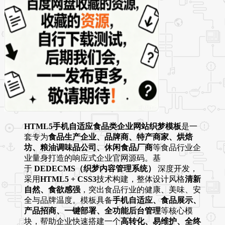
HTML5手机自适应食品类企业网站织梦模板
是一
套专为
食品生产企业、品牌商、特产商家、烘焙
坊、粮油调味品公司、休闲食品厂商
等食品行业企
业量身打造的响应式企业官网源码。基
于
DEDECMS（织梦内容管理系统）
深度开发，
采用
HTML5 + CSS3
技术构建，整体设计风格
清新
自然、食欲感强
，突出食品行业的健康、美味、安
全与品牌温度。模板具备
手机自适应、食品展示、
产品招商、一键部署、全功能后台管理
等核心模
块，帮助企业快速搭建一个
高转化、易维护、全终