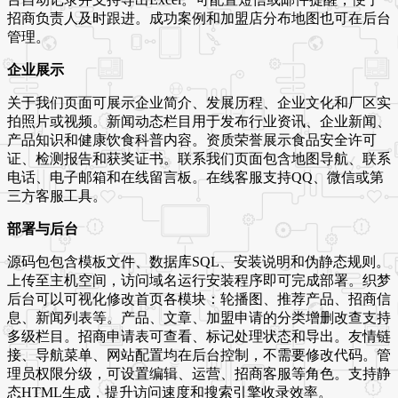
招商负责人及时跟进。成功案例和加盟店分布地图也可在后台
管理。
企业展示
关于我们页面可展示企业简介、发展历程、企业文化和厂区实
拍照片或视频。新闻动态栏目用于发布行业资讯、企业新闻、
产品知识和健康饮食科普内容。资质荣誉展示食品安全许可
证、检测报告和获奖证书。联系我们页面包含地图导航、联系
电话、电子邮箱和在线留言板。在线客服支持QQ、微信或第
三方客服工具。
部署与后台
源码包包含模板文件、数据库SQL、安装说明和伪静态规则。
上传至主机空间，访问域名运行安装程序即可完成部署。织梦
后台可以可视化修改首页各模块：轮播图、推荐产品、招商信
息、新闻列表等。产品、文章、加盟申请的分类增删改查支持
多级栏目。招商申请表可查看、标记处理状态和导出。友情链
接、导航菜单、网站配置均在后台控制，不需要修改代码。管
理员权限分级，可设置编辑、运营、招商客服等角色。支持静
态HTML生成，提升访问速度和搜索引擎收录效率。