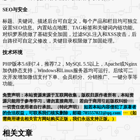
SEO与安全
标题、关键词、描述后台可自定义，每个产品和栏目均可独立
设置SEO信息。内置站点地图、TAG标签和关键词内链功能。
对织梦系统做了基础安全加固，过滤SQL注入和XSS攻击，后
台路径可自定义修改，关键目录权限做了加固处理。
技术环境
PHP版本5.6到7.4，推荐7.2，MySQL 5.5以上，Apache或Nginx
加伪静态支持，Windows和Linux服务器均可运行。后续可二
次开发增加微信支付下单、会员积分、分销推广、一键分享等
功能。
免责声明：本站资源来源于互联网收集，版权归原作者所有，本站资
源只能用于参考学习，请勿直接商用。
若由于商用引起版权纠纷····
一切责任使用者自行承担。（特此声明）
如若本站内容侵犯了原著者
的合法权益，可联系我们核实删除，邮箱:785557022@qq.com
···（如
需商用请去相关官方网站购买正版，我们永远支持正版。）
相关文章