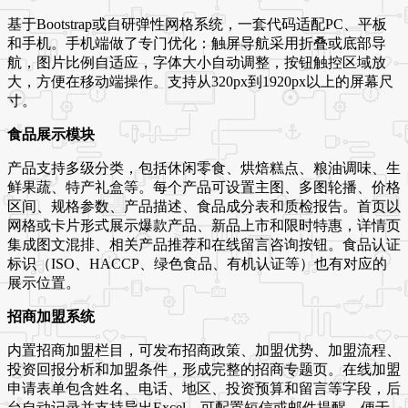
基于Bootstrap或自研弹性网格系统，一套代码适配PC、平板
和手机。手机端做了专门优化：触屏导航采用折叠或底部导
航，图片比例自适应，字体大小自动调整，按钮触控区域放
大，方便在移动端操作。支持从320px到1920px以上的屏幕尺
寸。
食品展示模块
产品支持多级分类，包括休闲零食、烘焙糕点、粮油调味、生
鲜果蔬、特产礼盒等。每个产品可设置主图、多图轮播、价格
区间、规格参数、产品描述、食品成分表和质检报告。首页以
网格或卡片形式展示爆款产品、新品上市和限时特惠，详情页
集成图文混排、相关产品推荐和在线留言咨询按钮。食品认证
标识（ISO、HACCP、绿色食品、有机认证等）也有对应的
展示位置。
招商加盟系统
内置招商加盟栏目，可发布招商政策、加盟优势、加盟流程、
投资回报分析和加盟条件，形成完整的招商专题页。在线加盟
申请表单包含姓名、电话、地区、投资预算和留言等字段，后
台自动记录并支持导出Excel。可配置短信或邮件提醒，便于