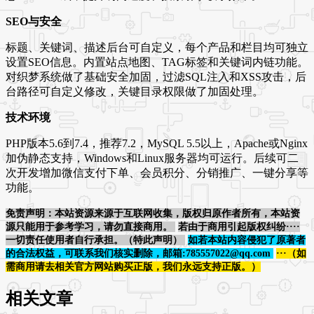
SEO与安全
标题、关键词、描述后台可自定义，每个产品和栏目均可独立
设置SEO信息。内置站点地图、TAG标签和关键词内链功能。
对织梦系统做了基础安全加固，过滤SQL注入和XSS攻击，后
台路径可自定义修改，关键目录权限做了加固处理。
技术环境
PHP版本5.6到7.4，推荐7.2，MySQL 5.5以上，Apache或Nginx
加伪静态支持，Windows和Linux服务器均可运行。后续可二
次开发增加微信支付下单、会员积分、分销推广、一键分享等
功能。
免责声明：本站资源来源于互联网收集，版权归原作者所有，本站资
源只能用于参考学习，请勿直接商用。
若由于商用引起版权纠纷····
一切责任使用者自行承担。（特此声明）
如若本站内容侵犯了原著者
的合法权益，可联系我们核实删除，邮箱:785557022@qq.com
···（如
需商用请去相关官方网站购买正版，我们永远支持正版。）
相关文章