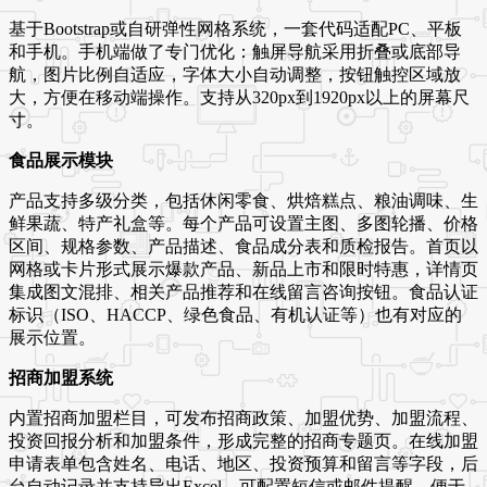
基于Bootstrap或自研弹性网格系统，一套代码适配PC、平板
和手机。手机端做了专门优化：触屏导航采用折叠或底部导
航，图片比例自适应，字体大小自动调整，按钮触控区域放
大，方便在移动端操作。支持从320px到1920px以上的屏幕尺
寸。
食品展示模块
产品支持多级分类，包括休闲零食、烘焙糕点、粮油调味、生
鲜果蔬、特产礼盒等。每个产品可设置主图、多图轮播、价格
区间、规格参数、产品描述、食品成分表和质检报告。首页以
网格或卡片形式展示爆款产品、新品上市和限时特惠，详情页
集成图文混排、相关产品推荐和在线留言咨询按钮。食品认证
标识（ISO、HACCP、绿色食品、有机认证等）也有对应的
展示位置。
招商加盟系统
内置招商加盟栏目，可发布招商政策、加盟优势、加盟流程、
投资回报分析和加盟条件，形成完整的招商专题页。在线加盟
申请表单包含姓名、电话、地区、投资预算和留言等字段，后
台自动记录并支持导出Excel。可配置短信或邮件提醒，便于