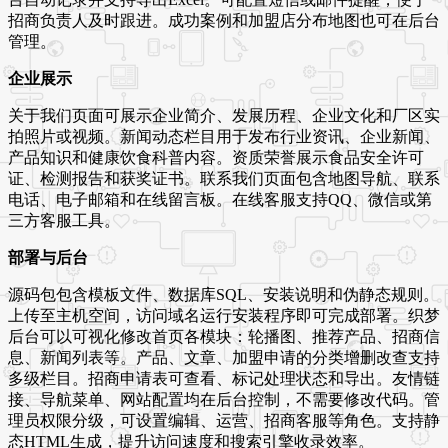
招商负责人及时跟进。成功案例和加盟店分布地图也可在后台
管理。
企业展示
关于我们页面可展示企业简介、发展历程、企业文化和厂区实
拍照片或视频。新闻动态栏目用于发布行业资讯、企业新闻、
产品知识和健康饮食科普内容。资质荣誉展示食品安全许可
证、检测报告和获奖证书。联系我们页面包含地图导航、联系
电话、电子邮箱和在线留言板。在线客服支持QQ、微信或第
三方客服工具。
部署与后台
源码包包含模板文件、数据库SQL、安装说明和伪静态规则。
上传至主机空间，访问域名运行安装程序即可完成部署。织梦
后台可以可视化修改首页各模块：轮播图、推荐产品、招商信
息、新闻列表等。产品、文章、加盟申请的分类增删改查支持
多级栏目。招商申请表可查看、标记处理状态和导出。友情链
接、导航菜单、网站配置均在后台控制，不需要修改代码。管
理员权限分级，可设置编辑、运营、招商客服等角色。支持静
态HTML生成，提升访问速度和搜索引擎收录效率。