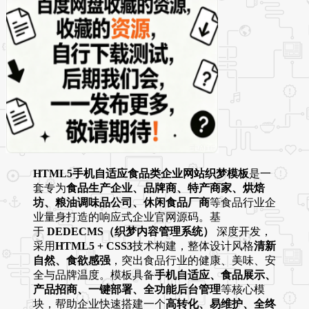
HTML5手机自适应食品类企业网站织梦模板
是一
套专为
食品生产企业、品牌商、特产商家、烘焙
坊、粮油调味品公司、休闲食品厂商
等食品行业企
业量身打造的响应式企业官网源码。基
于
DEDECMS（织梦内容管理系统）
深度开发，
采用
HTML5 + CSS3
技术构建，整体设计风格
清新
自然、食欲感强
，突出食品行业的健康、美味、安
全与品牌温度。模板具备
手机自适应、食品展示、
产品招商、一键部署、全功能后台管理
等核心模
块，帮助企业快速搭建一个
高转化、易维护、全终