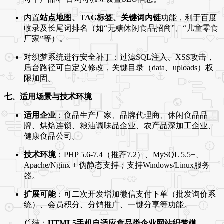
内置
站点地图、TAG标签、关键词内链
功能，利于百度
收录及长尾词排名（如“无糖休闲食品招商”、“儿童零食
厂家”等）。
对织梦系统进行安全补丁：过滤SQL注入、XSS攻击，
后台路径可自定义修改，关键目录（data、uploads）权
限加固。
七、适用场景与技术环境
适用企业
：食品生产厂家、品牌代理商、休闲食品品
牌、烘焙连锁、粮油调味品企业、农产品深加工企业、
健康食品公司。
技术环境
：PHP 5.6-7.4（推荐7.2）、MySQL 5.5+、
Apache/Nginx + 伪静态支持；支持Windows/Linux服务
器。
扩展可能
：可二次开发增加微信支付下单（批发询价系
统）、会员积分、分销推广、一键分享等功能。
总结：
HTML5手机自适应食品类企业网站织梦模