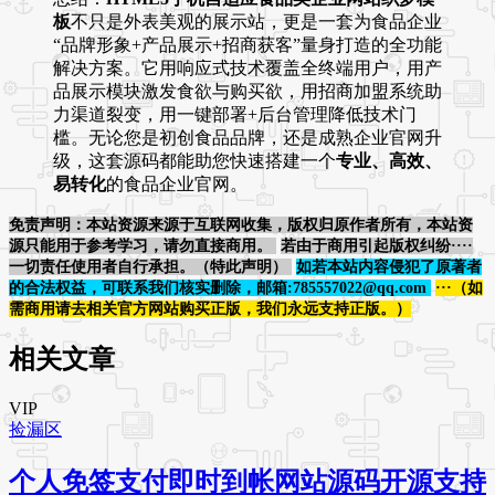
板
不只是外表美观的展示站，更是一套为食品企业
“品牌形象+产品展示+招商获客”量身打造的全功能
解决方案。它用响应式技术覆盖全终端用户，用产
品展示模块激发食欲与购买欲，用招商加盟系统助
力渠道裂变，用一键部署+后台管理降低技术门
槛。无论您是初创食品品牌，还是成熟企业官网升
级，这套源码都能助您快速搭建一个
专业、高效、
易转化
的食品企业官网。
免责声明：本站资源来源于互联网收集，版权归原作者所有，本站资
源只能用于参考学习，请勿直接商用。
若由于商用引起版权纠纷····
一切责任使用者自行承担。（特此声明）
如若本站内容侵犯了原著者
的合法权益，可联系我们核实删除，邮箱:785557022@qq.com
···（如
需商用请去相关官方网站购买正版，我们永远支持正版。）
相关文章
VIP
捡漏区
个人免签支付即时到帐网站源码开源支持