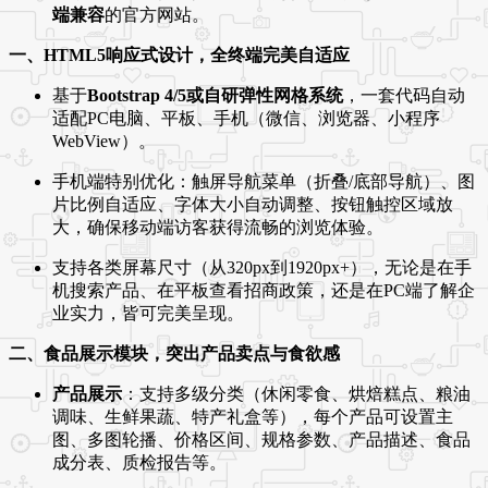
端兼容
的官方网站。
一、HTML5响应式设计，全终端完美自适应
基于
Bootstrap 4/5或自研弹性网格系统
，一套代码自动
适配PC电脑、平板、手机（微信、浏览器、小程序
WebView）。
手机端特别优化：触屏导航菜单（折叠/底部导航）、图
片比例自适应、字体大小自动调整、按钮触控区域放
大，确保移动端访客获得流畅的浏览体验。
支持各类屏幕尺寸（从320px到1920px+），无论是在手
机搜索产品、在平板查看招商政策，还是在PC端了解企
业实力，皆可完美呈现。
二、食品展示模块，突出产品卖点与食欲感
产品展示
：支持多级分类（休闲零食、烘焙糕点、粮油
调味、生鲜果蔬、特产礼盒等），每个产品可设置主
图、多图轮播、价格区间、规格参数、产品描述、食品
成分表、质检报告等。