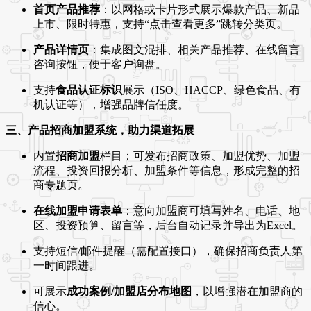
首页产品推荐
：以网格或卡片形式展示爆款产品、新品
上市、限时特惠，支持“点击查看更多”跳转分类页。
产品详情页
：集成图文混排、相关产品推荐、在线留言
咨询按钮，便于客户询盘。
支持
食品认证标识
展示（ISO、HACCP、绿色食品、有
机认证等），增强品牌信任度。
三、产品招商加盟系统，助力渠道拓展
内置
招商加盟
栏目：可发布招商政策、加盟优势、加盟
流程、投资回报分析、加盟条件等信息，形成完整的招
商专题页。
在线加盟申请表单
：意向加盟商可填写姓名、电话、地
区、投资预算、留言等，后台自动记录并导出为Excel。
支持短信/邮件提醒（需配置接口），确保招商负责人第
一时间跟进。
可展示
成功案例/加盟店分布地图
，以增强潜在加盟商的
信心。