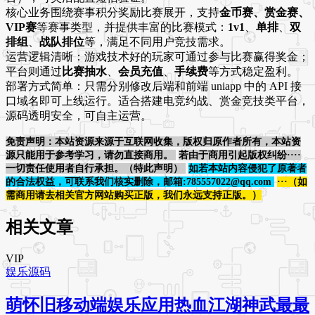
核心业务围绕赛事积分奖励比赛展开，支持
金币赛、赏金赛、
VIP赛
等赛事类型，并提供丰富的比赛模式：
1v1
、
单排
、
双
排组
、
战队排位
等，满足不同用户竞技需求。
运营逻辑清晰：游戏技术好的玩家可通过参与比赛赢得奖金；
平台则通过
比赛抽水
、
会员充值
、
手续费
等方式稳定盈利。
部署方式简单：只需分别修改后端和前端 uniapp 中的 API 接
口域名即可上线运行。适合搭建电竞约战、赏金竞技类平台，
源码透明安全，可自主运营。
免责声明：本站资源来源于互联网收集，版权归原作者所有，本站资
源只能用于参考学习，请勿直接商用。
若由于商用引起版权纠纷····
一切责任使用者自行承担。（特此声明）
如若本站内容侵犯了原著者
的合法权益，可联系我们核实删除，邮箱:785557022@qq.com
···（如
需商用请去相关官方网站购买正版，我们永远支持正版。）
相关文章
VIP
娱乐源码
萌怀旧移动端娱乐应用热血江湖神武最最