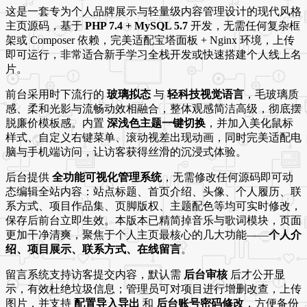
这是一套专为个人品牌展示与轻量级内容管理设计的现代风格
主页源码，基于
PHP 7.4 + MySQL 5.7
开发，无需任何复杂框
架或 Composer 依赖，完美适配宝塔面板 + Nginx 环境，上传
即可运行，非常适合新手学习全栈开发或快速搭建个人线上名
片。
前台采用时下流行的
玻璃拟态
与
轻科技视觉语言
，毛玻璃质
感、柔和光影与流畅动效相融合，整体观感简洁高级，彻底摆
脱廉价模板感。内置
深浅色主题一键切换
，并加入美化鼠标
样式、自定义右键菜单、滚动视差出现动画，同时完美适配电
脑与手机端访问，让访客获得丝滑的沉浸式体验。
后台提供
全功能可视化管理系统
，无需修改任何源码即可动
态编辑全站内容：站点标题、首页介绍、头像、个人履历、联
系方式、项目作品集、页脚版权、主题配色等均可实时修改，
保存后前台立即生效。本版本已精简掉音乐与歌词模块，页面
更加干净清爽，聚焦于个人主页最核心的几大功能——
个人介
绍、项目展示、联系方式、在线留言
。
留言系统支持访客提交内容，默认需
后台审核
后才公开显
示，有效杜绝垃圾信息；管理员可对项目进行增删改查，上传
图片，并支持
配置导入导出
和
后台账号密码修改
，方便备份