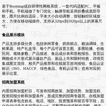
基于Bootstrap或自研弹性网格系统，一套代码适配PC、平板
和手机。手机端做了专门优化：触屏导航采用折叠或底部导
航，图片比例自适应，字体大小自动调整，按钮触控区域放
大，方便在移动端操作。支持从320px到1920px以上的屏幕尺
寸。
食品展示模块
产品支持多级分类，包括休闲零食、烘焙糕点、粮油调味、生
鲜果蔬、特产礼盒等。每个产品可设置主图、多图轮播、价格
区间、规格参数、产品描述、食品成分表和质检报告。首页以
网格或卡片形式展示爆款产品、新品上市和限时特惠，详情页
集成图文混排、相关产品推荐和在线留言咨询按钮。食品认证
标识（ISO、HACCP、绿色食品、有机认证等）也有对应的
展示位置。
招商加盟系统
内置招商加盟栏目，可发布招商政策、加盟优势、加盟流程、
投资回报分析和加盟条件，形成完整的招商专题页。在线加盟
申请表单包含姓名、电话、地区、投资预算和留言等字段，后
台自动记录并支持导出Excel。可配置短信或邮件提醒，便于