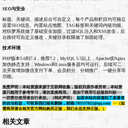
SEO与安全
标题、关键词、描述后台可自定义，每个产品和栏目均可独立
设置SEO信息。内置站点地图、TAG标签和关键词内链功能。
对织梦系统做了基础安全加固，过滤SQL注入和XSS攻击，后
台路径可自定义修改，关键目录权限做了加固处理。
技术环境
PHP版本5.6到7.4，推荐7.2，MySQL 5.5以上，Apache或Nginx
加伪静态支持，Windows和Linux服务器均可运行。后续可二
次开发增加微信支付下单、会员积分、分销推广、一键分享等
功能。
免责声明：本站资源来源于互联网收集，版权归原作者所有，本站资
源只能用于参考学习，请勿直接商用。
若由于商用引起版权纠纷····
一切责任使用者自行承担。（特此声明）
如若本站内容侵犯了原著者
的合法权益，可联系我们核实删除，邮箱:785557022@qq.com
···（如
需商用请去相关官方网站购买正版，我们永远支持正版。）
相关文章