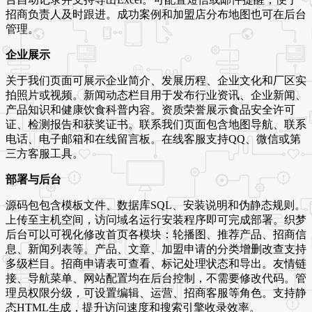
招商负责人及时跟进。成功案例和加盟店分布地图也可在后台
管理。
企业展示
关于我们页面可展示企业简介、发展历程、企业文化和厂区实
拍照片或视频。新闻动态栏目用于发布行业资讯、企业新闻、
产品知识和健康饮食科普内容。资质荣誉展示食品安全许可
证、检测报告和获奖证书。联系我们页面包含地图导航、联系
电话、电子邮箱和在线留言板。在线客服支持QQ、微信或第
三方客服工具。
部署与后台
源码包包含模板文件、数据库SQL、安装说明和伪静态规则。
上传至主机空间，访问域名运行安装程序即可完成部署。织梦
后台可以可视化修改首页各模块：轮播图、推荐产品、招商信
息、新闻列表等。产品、文章、加盟申请的分类增删改查支持
多级栏目。招商申请表可查看、标记处理状态和导出。友情链
接、导航菜单、网站配置均在后台控制，不需要修改代码。管
理员权限分级，可设置编辑、运营、招商客服等角色。支持静
态HTML生成，提升访问速度和搜索引擎收录效率。