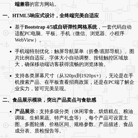
端兼容
的官方网站。
一、HTML5响应式设计，全终端完美自适应
基于
Bootstrap 4/5或自研弹性网格系统
，一套代码自动
适配PC电脑、平板、手机（微信、浏览器、小程序
WebView）。
手机端特别优化：触屏导航菜单（折叠/底部导航）、图
片比例自适应、字体大小自动调整、按钮触控区域放
大，确保移动端访客获得流畅的浏览体验。
支持各类屏幕尺寸（从320px到1920px+），无论是在手
机搜索产品、在平板查看招商政策，还是在PC端了解企
业实力，皆可完美呈现。
二、食品展示模块，突出产品卖点与食欲感
产品展示
：支持多级分类（休闲零食、烘焙糕点、粮油
调味、生鲜果蔬、特产礼盒等），每个产品可设置主
图、多图轮播、价格区间、规格参数、产品描述、食品
成分表、质检报告等。