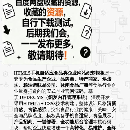
HTML5手机自适应食品类企业网站织梦模板
是一
套专为
食品生产企业、品牌商、特产商家、烘焙
坊、粮油调味品公司、休闲食品厂商
等食品行业企
业量身打造的响应式企业官网源码。基
于
DEDECMS（织梦内容管理系统）
深度开发，
采用
HTML5 + CSS3
技术构建，整体设计风格
清新
自然、食欲感强
，突出食品行业的健康、美味、安
全与品牌温度。模板具备
手机自适应、食品展示、
产品招商、一键部署、全功能后台管理
等核心模
块，帮助企业快速搭建一个
高转化、易维护、全终