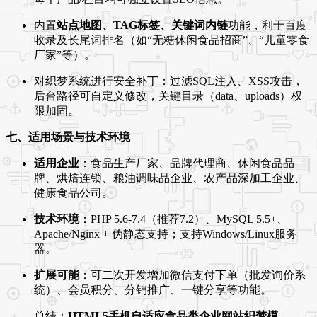
内置
站点地图、TAG标签、关键词内链
功能，利于百度
收录及长尾词排名（如“无糖休闲食品招商”、“儿童零食
厂家”等）。
对织梦系统进行安全补丁：过滤SQL注入、XSS攻击，
后台路径可自定义修改，关键目录（data、uploads）权
限加固。
七、适用场景与技术环境
适用企业
：食品生产厂家、品牌代理商、休闲食品品
牌、烘焙连锁、粮油调味品企业、农产品深加工企业、
健康食品公司。
技术环境
：PHP 5.6-7.4（推荐7.2）、MySQL 5.5+、
Apache/Nginx + 伪静态支持；支持Windows/Linux服务
器。
扩展可能
：可二次开发增加微信支付下单（批发询价系
统）、会员积分、分销推广、一键分享等功能。
总结：
HTML5手机自适应食品类企业网站织梦模