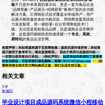
板
不只是外表美观的展示站，更是一套为食品企业
“品牌形象+产品展示+招商获客”量身打造的全功能
解决方案。它用响应式技术覆盖全终端用户，用产
品展示模块激发食欲与购买欲，用招商加盟系统助
力渠道裂变，用一键部署+后台管理降低技术门
槛。无论您是初创食品品牌，还是成熟企业官网升
级，这套源码都能助您快速搭建一个
专业、高效、
易转化
的食品企业官网。
免责声明：本站资源来源于互联网收集，版权归原作者所有，本站资
源只能用于参考学习，请勿直接商用。
若由于商用引起版权纠纷····
一切责任使用者自行承担。（特此声明）
如若本站内容侵犯了原著者
的合法权益，可联系我们核实删除，邮箱:785557022@qq.com
···（如
需商用请去相关官方网站购买正版，我们永远支持正版。）
相关文章
VIP
捡漏区
毕业设计项目成品源码系统微信小程移动