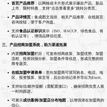
首页产品推荐
：以网格或卡片形式展示爆款产品、新品
上市、限时特惠，支持“点击查看更多”跳转分类页。
产品详情页
：集成图文混排、相关产品推荐、在线留言
咨询按钮，便于客户询盘。
支持
食品认证标识
展示（ISO、HACCP、绿色食品、有
机认证等），增强品牌信任度。
三、产品招商加盟系统，助力渠道拓展
内置
招商加盟
栏目：可发布招商政策、加盟优势、加盟
流程、投资回报分析、加盟条件等信息，形成完整的招
商专题页。
在线加盟申请表单
：意向加盟商可填写姓名、电话、地
区、投资预算、留言等，后台自动记录并导出为Excel。
支持短信/邮件提醒（需配置接口），确保招商负责人第
一时间跟进。
可展示
成功案例/加盟店分布地图
，以增强潜在加盟商的
信心。