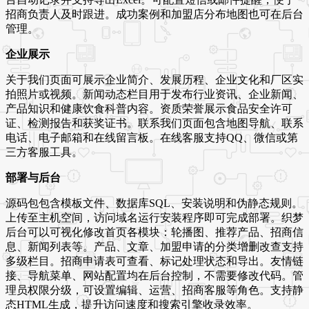
招商负责人及时跟进。成功案例和加盟店分布地图也可在后台
管理。
企业展示
关于我们页面可展示企业简介、发展历程、企业文化和厂区实
拍照片或视频。新闻动态栏目用于发布行业资讯、企业新闻、
产品知识和健康饮食科普内容。资质荣誉展示食品安全许可
证、检测报告和获奖证书。联系我们页面包含地图导航、联系
电话、电子邮箱和在线留言板。在线客服支持QQ、微信或第
三方客服工具。
部署与后台
源码包包含模板文件、数据库SQL、安装说明和伪静态规则。
上传至主机空间，访问域名运行安装程序即可完成部署。织梦
后台可以可视化修改首页各模块：轮播图、推荐产品、招商信
息、新闻列表等。产品、文章、加盟申请的分类增删改查支持
多级栏目。招商申请表可查看、标记处理状态和导出。友情链
接、导航菜单、网站配置均在后台控制，不需要修改代码。管
理员权限分级，可设置编辑、运营、招商客服等角色。支持静
态HTML生成，提升访问速度和搜索引擎收录效率。