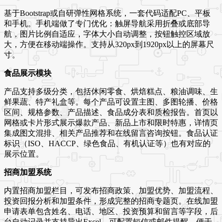
基于Bootstrap或自研弹性网格系统，一套代码适配PC、平板
和手机。手机端做了专门优化：触屏导航采用折叠或底部导
航，图片比例自适应，字体大小自动调整，按钮触控区域放
大，方便在移动端操作。支持从320px到1920px以上的屏幕尺
寸。
食品展示模块
产品支持多级分类，包括休闲零食、烘焙糕点、粮油调味、生
鲜果蔬、特产礼盒等。每个产品可设置主图、多图轮播、价格
区间、规格参数、产品描述、食品成分表和质检报告。首页以
网格或卡片形式展示爆款产品、新品上市和限时特惠，详情页
集成图文混排、相关产品推荐和在线留言咨询按钮。食品认证
标识（ISO、HACCP、绿色食品、有机认证等）也有对应的
展示位置。
招商加盟系统
内置招商加盟栏目，可发布招商政策、加盟优势、加盟流程、
投资回报分析和加盟条件，形成完整的招商专题页。在线加盟
申请表单包含姓名、电话、地区、投资预算和留言等字段，后
台自动记录并支持导出Excel。可配置短信或邮件提醒，便于