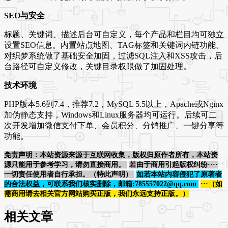
SEO与安全
标题、关键词、描述后台可自定义，每个产品和栏目均可独立
设置SEO信息。内置站点地图、TAG标签和关键词内链功能。
对织梦系统做了基础安全加固，过滤SQL注入和XSS攻击，后
台路径可自定义修改，关键目录权限做了加固处理。
技术环境
PHP版本5.6到7.4，推荐7.2，MySQL 5.5以上，Apache或Nginx
加伪静态支持，Windows和Linux服务器均可运行。后续可二
次开发增加微信支付下单、会员积分、分销推广、一键分享等
功能。
免责声明：本站资源来源于互联网收集，版权归原作者所有，本站资
源只能用于参考学习，请勿直接商用。
若由于商用引起版权纠纷····
一切责任使用者自行承担。（特此声明）
如若本站内容侵犯了原著者
的合法权益，可联系我们核实删除，邮箱:785557022@qq.com
···（如
需商用请去相关官方网站购买正版，我们永远支持正版。）
相关文章