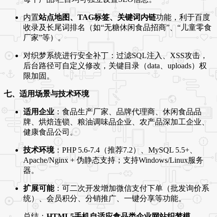
内置
站点地图、TAG标签、关键词内链
功能，利于百度
收录及长尾词排名（如“无糖休闲食品招商”、“儿童零食
厂家”等）。
对织梦系统进行安全补丁：过滤SQL注入、XSS攻击，
后台路径可自定义修改，关键目录（data、uploads）权
限加固。
七、适用场景与技术环境
适用企业
：食品生产厂家、品牌代理商、休闲食品品
牌、烘焙连锁、粮油调味品企业、农产品深加工企业、
健康食品公司。
技术环境
：PHP 5.6-7.4（推荐7.2）、MySQL 5.5+、
Apache/Nginx + 伪静态支持；支持Windows/Linux服务
器。
扩展可能
：可二次开发增加微信支付下单（批发询价系
统）、会员积分、分销推广、一键分享等功能。
总结：
HTML5手机自适应食品类企业网站织梦模