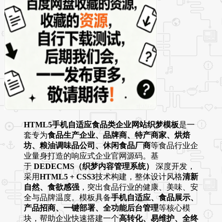
HTML5手机自适应食品类企业网站织梦模板
是一
套专为
食品生产企业、品牌商、特产商家、烘焙
坊、粮油调味品公司、休闲食品厂商
等食品行业企
业量身打造的响应式企业官网源码。基
于
DEDECMS（织梦内容管理系统）
深度开发，
采用
HTML5 + CSS3
技术构建，整体设计风格
清新
自然、食欲感强
，突出食品行业的健康、美味、安
全与品牌温度。模板具备
手机自适应、食品展示、
产品招商、一键部署、全功能后台管理
等核心模
块，帮助企业快速搭建一个
高转化、易维护、全终