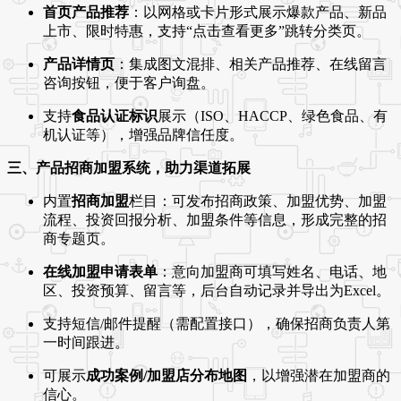
首页产品推荐
：以网格或卡片形式展示爆款产品、新品
上市、限时特惠，支持“点击查看更多”跳转分类页。
产品详情页
：集成图文混排、相关产品推荐、在线留言
咨询按钮，便于客户询盘。
支持
食品认证标识
展示（ISO、HACCP、绿色食品、有
机认证等），增强品牌信任度。
三、产品招商加盟系统，助力渠道拓展
内置
招商加盟
栏目：可发布招商政策、加盟优势、加盟
流程、投资回报分析、加盟条件等信息，形成完整的招
商专题页。
在线加盟申请表单
：意向加盟商可填写姓名、电话、地
区、投资预算、留言等，后台自动记录并导出为Excel。
支持短信/邮件提醒（需配置接口），确保招商负责人第
一时间跟进。
可展示
成功案例/加盟店分布地图
，以增强潜在加盟商的
信心。