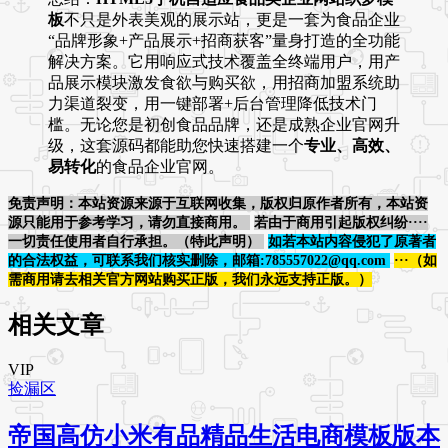
板
不只是外表美观的展示站，更是一套为食品企业
“品牌形象+产品展示+招商获客”量身打造的全功能
解决方案。它用响应式技术覆盖全终端用户，用产
品展示模块激发食欲与购买欲，用招商加盟系统助
力渠道裂变，用一键部署+后台管理降低技术门
槛。无论您是初创食品品牌，还是成熟企业官网升
级，这套源码都能助您快速搭建一个
专业、高效、
易转化
的食品企业官网。
免责声明：本站资源来源于互联网收集，版权归原作者所有，本站资
源只能用于参考学习，请勿直接商用。
若由于商用引起版权纠纷····
一切责任使用者自行承担。（特此声明）
如若本站内容侵犯了原著者
的合法权益，可联系我们核实删除，邮箱:785557022@qq.com
···（如
需商用请去相关官方网站购买正版，我们永远支持正版。）
相关文章
VIP
捡漏区
帝国高仿小米有品精品生活电商模板版本