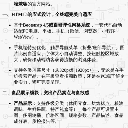
端兼容
的官方网站。
一、HTML5响应式设计，全终端完美自适应
基于
Bootstrap 4/5或自研弹性网格系统
，一套代码自动
适配PC电脑、平板、手机（微信、浏览器、小程序
WebView）。
手机端特别优化：触屏导航菜单（折叠/底部导航）、图
片比例自适应、字体大小自动调整、按钮触控区域放
大，确保移动端访客获得流畅的浏览体验。
支持各类屏幕尺寸（从320px到1920px+），无论是在手
机搜索产品、在平板查看招商政策，还是在PC端了解企
业实力，皆可完美呈现。
二、食品展示模块，突出产品卖点与食欲感
产品展示
：支持多级分类（休闲零食、烘焙糕点、粮油
调味、生鲜果蔬、特产礼盒等），每个产品可设置主
图、多图轮播、价格区间、规格参数、产品描述、食品
成分表、质检报告等。