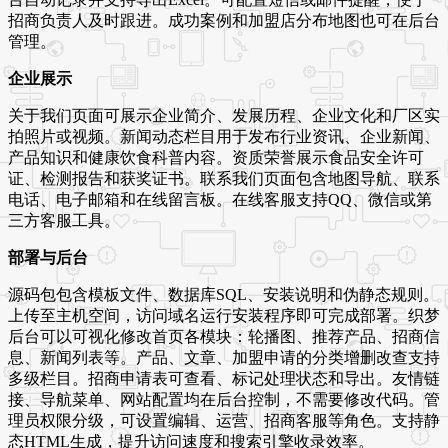
招商负责人及时跟进。成功案例和加盟店分布地图也可在后台
管理。
企业展示
关于我们页面可展示企业简介、发展历程、企业文化和厂区实
拍照片或视频。新闻动态栏目用于发布行业资讯、企业新闻、
产品知识和健康饮食科普内容。资质荣誉展示食品安全许可
证、检测报告和获奖证书。联系我们页面包含地图导航、联系
电话、电子邮箱和在线留言板。在线客服支持QQ、微信或第
三方客服工具。
部署与后台
源码包包含模板文件、数据库SQL、安装说明和伪静态规则。
上传至主机空间，访问域名运行安装程序即可完成部署。织梦
后台可以可视化修改首页各模块：轮播图、推荐产品、招商信
息、新闻列表等。产品、文章、加盟申请的分类增删改查支持
多级栏目。招商申请表可查看、标记处理状态和导出。友情链
接、导航菜单、网站配置均在后台控制，不需要修改代码。管
理员权限分级，可设置编辑、运营、招商客服等角色。支持静
态HTML生成，提升访问速度和搜索引擎收录效率。