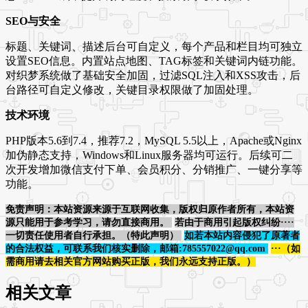
SEO与安全
标题、关键词、描述后台可自定义，每个产品和栏目均可独立
设置SEO信息。内置站点地图、TAG标签和关键词内链功能。
对织梦系统做了基础安全加固，过滤SQL注入和XSS攻击，后
台路径可自定义修改，关键目录权限做了加固处理。
技术环境
PHP版本5.6到7.4，推荐7.2，MySQL 5.5以上，Apache或Nginx
加伪静态支持，Windows和Linux服务器均可运行。后续可二
次开发增加微信支付下单、会员积分、分销推广、一键分享等
功能。
免责声明：本站资源来源于互联网收集，版权归原作者所有，本站资
源只能用于参考学习，请勿直接商用。
若由于商用引起版权纠纷····
一切责任使用者自行承担。（特此声明）
如若本站内容侵犯了原著者
的合法权益，可联系我们核实删除，邮箱:785557022@qq.com
···（如
需商用请去相关官方网站购买正版，我们永远支持正版。）
相关文章