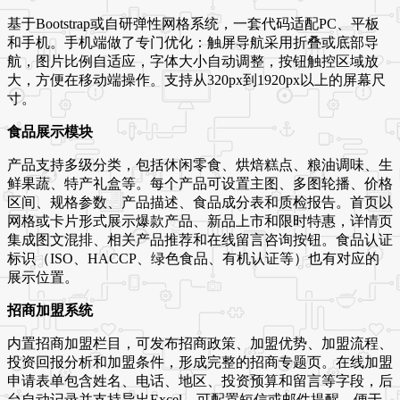
基于Bootstrap或自研弹性网格系统，一套代码适配PC、平板
和手机。手机端做了专门优化：触屏导航采用折叠或底部导
航，图片比例自适应，字体大小自动调整，按钮触控区域放
大，方便在移动端操作。支持从320px到1920px以上的屏幕尺
寸。
食品展示模块
产品支持多级分类，包括休闲零食、烘焙糕点、粮油调味、生
鲜果蔬、特产礼盒等。每个产品可设置主图、多图轮播、价格
区间、规格参数、产品描述、食品成分表和质检报告。首页以
网格或卡片形式展示爆款产品、新品上市和限时特惠，详情页
集成图文混排、相关产品推荐和在线留言咨询按钮。食品认证
标识（ISO、HACCP、绿色食品、有机认证等）也有对应的
展示位置。
招商加盟系统
内置招商加盟栏目，可发布招商政策、加盟优势、加盟流程、
投资回报分析和加盟条件，形成完整的招商专题页。在线加盟
申请表单包含姓名、电话、地区、投资预算和留言等字段，后
台自动记录并支持导出Excel。可配置短信或邮件提醒，便于