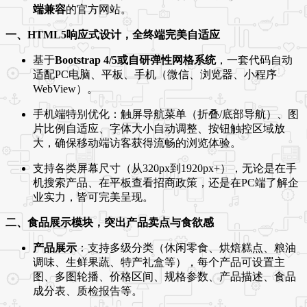
端兼容
的官方网站。
一、HTML5响应式设计，全终端完美自适应
基于
Bootstrap 4/5或自研弹性网格系统
，一套代码自动
适配PC电脑、平板、手机（微信、浏览器、小程序
WebView）。
手机端特别优化：触屏导航菜单（折叠/底部导航）、图
片比例自适应、字体大小自动调整、按钮触控区域放
大，确保移动端访客获得流畅的浏览体验。
支持各类屏幕尺寸（从320px到1920px+），无论是在手
机搜索产品、在平板查看招商政策，还是在PC端了解企
业实力，皆可完美呈现。
二、食品展示模块，突出产品卖点与食欲感
产品展示
：支持多级分类（休闲零食、烘焙糕点、粮油
调味、生鲜果蔬、特产礼盒等），每个产品可设置主
图、多图轮播、价格区间、规格参数、产品描述、食品
成分表、质检报告等。