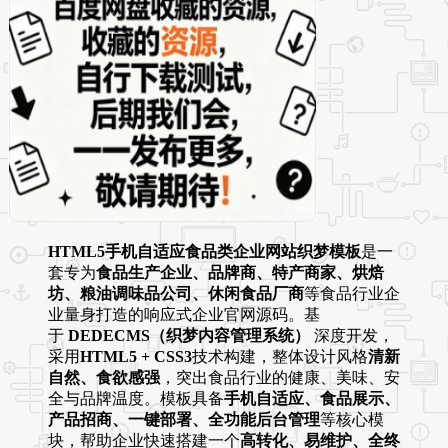
HTML5手机自适应食品类企业网站织梦模板
是一
套专为
食品生产企业、品牌商、特产商家、烘焙
坊、粮油调味品公司、休闲食品厂商
等食品行业企
业量身打造的响应式企业官网源码。基
于
DEDECMS（织梦内容管理系统）
深度开发，
采用
HTML5 + CSS3
技术构建，整体设计风格
清新
自然、食欲感强
，突出食品行业的健康、美味、安
全与品牌温度。模板具备
手机自适应、食品展示、
产品招商、一键部署、全功能后台管理
等核心模
块，帮助企业快速搭建一个
高转化、易维护、全终