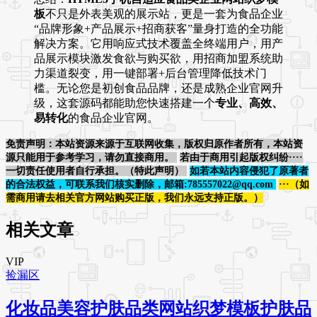
板
不只是外表美观的展示站，更是一套为食品企业
“品牌形象+产品展示+招商获客”量身打造的全功能
解决方案。它用响应式技术覆盖全终端用户，用产
品展示模块激发食欲与购买欲，用招商加盟系统助
力渠道裂变，用一键部署+后台管理降低技术门
槛。无论您是初创食品品牌，还是成熟企业官网升
级，这套源码都能助您快速搭建一个
专业、高效、
易转化
的食品企业官网。
免责声明：本站资源来源于互联网收集，版权归原作者所有，本站资
源只能用于参考学习，请勿直接商用。
若由于商用引起版权纠纷····
一切责任使用者自行承担。（特此声明）
如若本站内容侵犯了原著者
的合法权益，可联系我们核实删除，邮箱:785557022@qq.com
···（如
需商用请去相关官方网站购买正版，我们永远支持正版。）
相关文章
VIP
捡漏区
化妆品美容护肤品类网站织梦模板护肤品