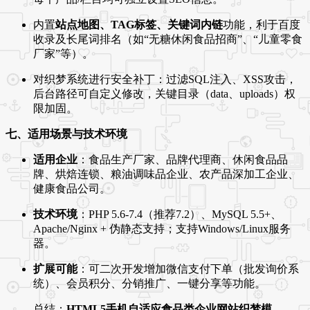
内置
站点地图、TAG标签、关键词内链
功能，利于百度
收录及长尾词排名（如“无糖休闲食品招商”、“儿童零食
厂家”等）。
对织梦系统进行安全补丁：过滤SQL注入、XSS攻击，
后台路径可自定义修改，关键目录（data、uploads）权
限加固。
七、适用场景与技术环境
适用企业
：食品生产厂家、品牌代理商、休闲食品品
牌、烘焙连锁、粮油调味品企业、农产品深加工企业、
健康食品公司。
技术环境
：PHP 5.6-7.4（推荐7.2）、MySQL 5.5+、
Apache/Nginx + 伪静态支持；支持Windows/Linux服务
器。
扩展可能
：可二次开发增加微信支付下单（批发询价系
统）、会员积分、分销推广、一键分享等功能。
总结：
HTML5手机自适应食品类企业网站织梦模