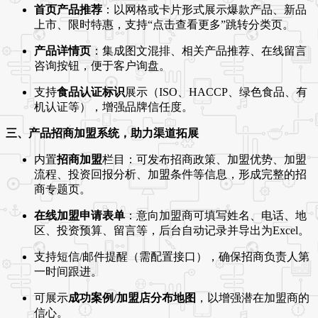
首页产品推荐
：以网格或卡片形式展示爆款产品、新品
上市、限时特惠，支持“点击查看更多”跳转分类页。
产品详情页
：集成图文混排、相关产品推荐、在线留言
咨询按钮，便于客户询盘。
支持
食品认证标识
展示（ISO、HACCP、绿色食品、有
机认证等），增强品牌信任度。
三、产品招商加盟系统，助力渠道拓展
内置
招商加盟
栏目：可发布招商政策、加盟优势、加盟
流程、投资回报分析、加盟条件等信息，形成完整的招
商专题页。
在线加盟申请表单
：意向加盟商可填写姓名、电话、地
区、投资预算、留言等，后台自动记录并导出为Excel。
支持短信/邮件提醒（需配置接口），确保招商负责人第
一时间跟进。
可展示
成功案例/加盟店分布地图
，以增强潜在加盟商的
信心。