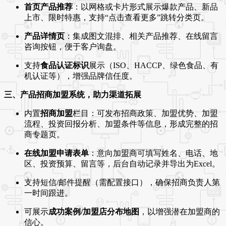
首页产品推荐
：以网格或卡片形式展示爆款产品、新品
上市、限时特惠，支持“点击查看更多”跳转分类页。
产品详情页
：集成图文混排、相关产品推荐、在线留言
咨询按钮，便于客户询盘。
支持
食品认证标识
展示（ISO、HACCP、绿色食品、有
机认证等），增强品牌信任度。
三、产品招商加盟系统，助力渠道拓展
内置
招商加盟
栏目：可发布招商政策、加盟优势、加盟
流程、投资回报分析、加盟条件等信息，形成完整的招
商专题页。
在线加盟申请表单
：意向加盟商可填写姓名、电话、地
区、投资预算、留言等，后台自动记录并导出为Excel。
支持短信/邮件提醒（需配置接口），确保招商负责人第
一时间跟进。
可展示
成功案例/加盟店分布地图
，以增强潜在加盟商的
信心。