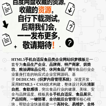
HTML5手机自适应食品类企业网站织梦模板
是一
套专为
食品生产企业、品牌商、特产商家、烘焙
坊、粮油调味品公司、休闲食品厂商
等食品行业企
业量身打造的响应式企业官网源码。基
于
DEDECMS（织梦内容管理系统）
深度开发，
采用
HTML5 + CSS3
技术构建，整体设计风格
清新
自然、食欲感强
，突出食品行业的健康、美味、安
全与品牌温度。模板具备
手机自适应、食品展示、
产品招商、一键部署、全功能后台管理
等核心模
块，帮助企业快速搭建一个
高转化、易维护、全终