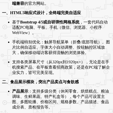
端兼容
的官方网站。
一、HTML5响应式设计，全终端完美自适应
基于
Bootstrap 4/5或自研弹性网格系统
，一套代码自动
适配PC电脑、平板、手机（微信、浏览器、小程序
WebView）。
手机端特别优化：触屏导航菜单（折叠/底部导航）、图
片比例自适应、字体大小自动调整、按钮触控区域放
大，确保移动端访客获得流畅的浏览体验。
支持各类屏幕尺寸（从320px到1920px+），无论是在手
机搜索产品、在平板查看招商政策，还是在PC端了解企
业实力，皆可完美呈现。
二、食品展示模块，突出产品卖点与食欲感
产品展示
：支持多级分类（休闲零食、烘焙糕点、粮油
调味、生鲜果蔬、特产礼盒等），每个产品可设置主
图、多图轮播、价格区间、规格参数、产品描述、食品
成分表、质检报告等。