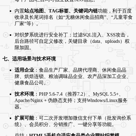
内置
站点地图、TAG标签、关键词内链
功能，利于百度
收录及长尾词排名（如“无糖休闲食品招商”、“儿童零食
厂家”等）。
对织梦系统进行安全补丁：过滤SQL注入、XSS攻击，
后台路径可自定义修改，关键目录（data、uploads）权
限加固。
七、适用场景与技术环境
适用企业
：食品生产厂家、品牌代理商、休闲食品品
牌、烘焙连锁、粮油调味品企业、农产品深加工企业、
健康食品公司。
技术环境
：PHP 5.6-7.4（推荐7.2）、MySQL 5.5+、
Apache/Nginx + 伪静态支持；支持Windows/Linux服务
器。
扩展可能
：可二次开发增加微信支付下单（批发询价系
统）、会员积分、分销推广、一键分享等功能。
总结：
HTML5手机自适应食品类企业网站织梦模