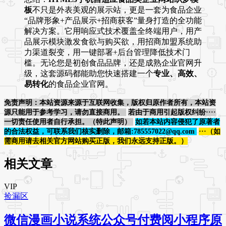
板
不只是外表美观的展示站，更是一套为食品企业
“品牌形象+产品展示+招商获客”量身打造的全功能
解决方案。它用响应式技术覆盖全终端用户，用产
品展示模块激发食欲与购买欲，用招商加盟系统助
力渠道裂变，用一键部署+后台管理降低技术门
槛。无论您是初创食品品牌，还是成熟企业官网升
级，这套源码都能助您快速搭建一个
专业、高效、
易转化
的食品企业官网。
免责声明：本站资源来源于互联网收集，版权归原作者所有，本站资
源只能用于参考学习，请勿直接商用。
若由于商用引起版权纠纷····
一切责任使用者自行承担。（特此声明）
如若本站内容侵犯了原著者
的合法权益，可联系我们核实删除，邮箱:785557022@qq.com
···（如
需商用请去相关官方网站购买正版，我们永远支持正版。）
相关文章
VIP
捡漏区
微信漫画小说系统公众号付费阅小程序原