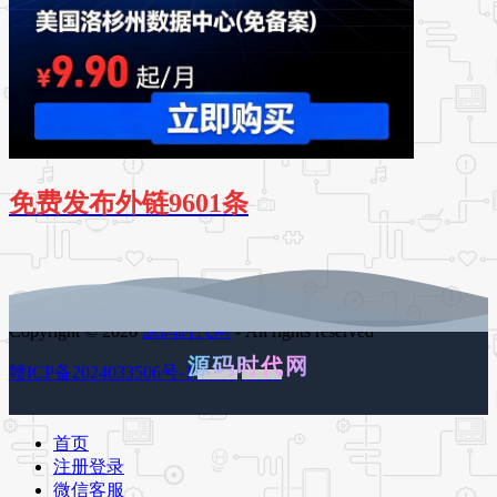
免费发布外链9601条
Copyright © 2026
源码时代网
- All rights reserved
源码时代网
赣ICP备2024033506号-1
百度地图
谷歌地图
首页
注册登录
微信客服