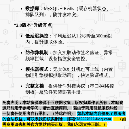
数据库
：MySQL + Redis（缓存机器状态、
排队队列），防并发冲突。
“2.0版本”升级亮点
低延迟操控
：平均延迟从1.2秒降至300ms以
内，提升抓取体验。
防作弊机制
：加入抓取动作签名验证、异常
频率拦截、设备指纹安全管控。
模拟器模式
：无实体娃娃机也可上线（内置
物理引擎模拟抓取动画），快速验证模式。
完整文档
：提供硬件对接协议（串口/网络控
制板）及软件安装部署手册。
免责声明：本站资源来源于互联网收集，版权归原作者所有，本站资
源只能用于参考学习，请勿直接商用。
若由于商用引起版权纠纷····
一切责任使用者自行承担。（特此声明）
如若本站内容侵犯了原著者
的合法权益，可联系我们核实删除，邮箱:785557022@qq.com
···（如
需商用请去相关官方网站购买正版，我们永远支持正版。）