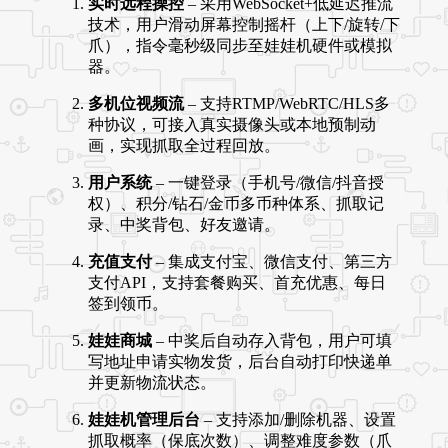
实时远程操控
– 采用WebSocket+低延迟推流
技术，用户滑动屏幕控制摇杆（上下/旋转/下
爪），指令毫秒级同步至娃娃机硬件或模拟
器。
多机位视频流
– 支持RTMP/WebRTC/HLS多
种协议，可接入真实摄像头或本地预制动
画，实现抓取全过程回放。
用户系统
– 一键登录（手机号/微信/抖音授
权）、积分/钻石/金币多币种体系、抓取记
录、中奖背包、好友邀请。
充值支付
– 集成支付宝、微信支付、第三方
支付API，支持套餐购买、首充优惠、每日
签到领币。
娃娃商城
– 中奖后自动存入背包，用户可填
写地址申请实物发货，后台自动打印快递单
并更新物流状态。
娃娃机管理后台
– 支持添加/删除机器、设置
抓取概率（保底次数）、调整难度参数（爪