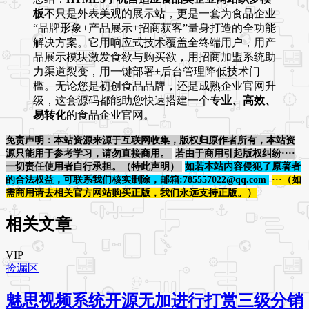
板
不只是外表美观的展示站，更是一套为食品企业
“品牌形象+产品展示+招商获客”量身打造的全功能
解决方案。它用响应式技术覆盖全终端用户，用产
品展示模块激发食欲与购买欲，用招商加盟系统助
力渠道裂变，用一键部署+后台管理降低技术门
槛。无论您是初创食品品牌，还是成熟企业官网升
级，这套源码都能助您快速搭建一个
专业、高效、
易转化
的食品企业官网。
免责声明：本站资源来源于互联网收集，版权归原作者所有，本站资
源只能用于参考学习，请勿直接商用。
若由于商用引起版权纠纷····
一切责任使用者自行承担。（特此声明）
如若本站内容侵犯了原著者
的合法权益，可联系我们核实删除，邮箱:785557022@qq.com
···（如
需商用请去相关官方网站购买正版，我们永远支持正版。）
相关文章
VIP
捡漏区
魅思视频系统开源无加进行打赏三级分销