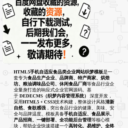
HTML5手机自适应食品类企业网站织梦模板
是一
套专为
食品生产企业、品牌商、特产商家、烘焙
坊、粮油调味品公司、休闲食品厂商
等食品行业企
业量身打造的响应式企业官网源码。基
于
DEDECMS（织梦内容管理系统）
深度开发，
采用
HTML5 + CSS3
技术构建，整体设计风格
清新
自然、食欲感强
，突出食品行业的健康、美味、安
全与品牌温度。模板具备
手机自适应、食品展示、
产品招商、一键部署、全功能后台管理
等核心模
块，帮助企业快速搭建一个
高转化、易维护、全终