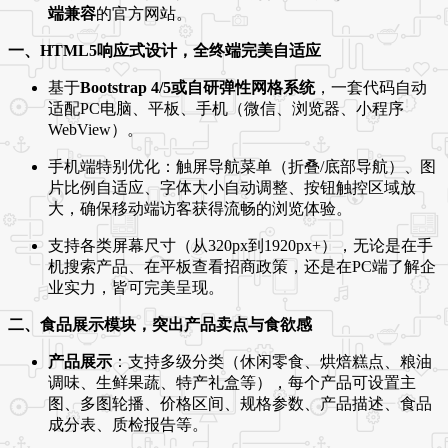
端兼容
的官方网站。
一、HTML5响应式设计，全终端完美自适应
基于
Bootstrap 4/5或自研弹性网格系统
，一套代码自动
适配PC电脑、平板、手机（微信、浏览器、小程序
WebView）。
手机端特别优化：触屏导航菜单（折叠/底部导航）、图
片比例自适应、字体大小自动调整、按钮触控区域放
大，确保移动端访客获得流畅的浏览体验。
支持各类屏幕尺寸（从320px到1920px+），无论是在手
机搜索产品、在平板查看招商政策，还是在PC端了解企
业实力，皆可完美呈现。
二、食品展示模块，突出产品卖点与食欲感
产品展示
：支持多级分类（休闲零食、烘焙糕点、粮油
调味、生鲜果蔬、特产礼盒等），每个产品可设置主
图、多图轮播、价格区间、规格参数、产品描述、食品
成分表、质检报告等。