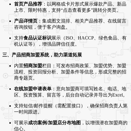
首页产品推荐
：以网格或卡片形式展示爆款产品、新品
上市、限时特惠，支持“点击查看更多”跳转分类页。
产品详情页
：集成图文混排、相关产品推荐、在线留言
咨询按钮，便于客户询盘。
支持
食品认证标识
展示（ISO、HACCP、绿色食品、有
机认证等），增强品牌信任度。
三、产品招商加盟系统，助力渠道拓展
内置
招商加盟
栏目：可发布招商政策、加盟优势、加盟
流程、投资回报分析、加盟条件等信息，形成完整的招
商专题页。
在线加盟申请表单
：意向加盟商可填写姓名、电话、地
区、投资预算、留言等，后台自动记录并导出为Excel。
支持短信/邮件提醒（需配置接口），确保招商负责人第
一时间跟进。
可展示
成功案例/加盟店分布地图
，以增强潜在加盟商的
信心。