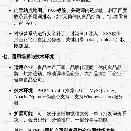
内置
站点地图、TAG标签、关键词内链
功能，利于百度
收录及长尾词排名（如“无糖休闲食品招商”、“儿童零食
厂家”等）。
对织梦系统进行安全补丁：过滤SQL注入、XSS攻击，
后台路径可自定义修改，关键目录（data、uploads）权
限加固。
七、适用场景与技术环境
适用企业
：食品生产厂家、品牌代理商、休闲食品品
牌、烘焙连锁、粮油调味品企业、农产品深加工企业、
健康食品公司。
技术环境
：PHP 5.6-7.4（推荐7.2）、MySQL 5.5+、
Apache/Nginx + 伪静态支持；支持Windows/Linux服务
器。
扩展可能
：可二次开发增加微信支付下单（批发询价系
统）、会员积分、分销推广、一键分享等功能。
总结：
HTML5手机自适应食品类企业网站织梦模