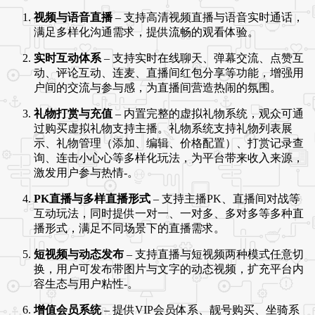
视频与语音直播
– 支持高清视频直播与语音实时通话，
满足多样化沟通需求，提供流畅的观看体验
。
实时互动体系
– 支持实时在线聊天、弹幕交流、点赞互
动、评论互动、连麦、直播间红包分享等功能，增强用
户间的交流与参与感，为直播间营造热闹的氛围
。
礼物打赏与充值
– 内置完整的虚拟礼物系统，观众可通
过购买虚拟礼物支持主播
。礼物系统支持礼物列表展
示、礼物管理（添加、编辑、价格配置）、打赏记录查
询、连击小心心等多样化玩法，为平台带来收入来源，
激发用户参与热情
-
。
PK直播与多样直播形式
– 支持主播PK、直播间对战等
互动玩法，同时提供一对一、一对多、多对多等多种直
播形式，满足不同场景下的直播需求
。
短视频与动态发布
– 支持直播与短视频两种模式任意切
换，用户可发布带图片与文字的动态视频，扩充平台内
容生态与用户粘性
-
。
增值会员系统
– 提供VIP会员体系、靓号购买、坐骑系