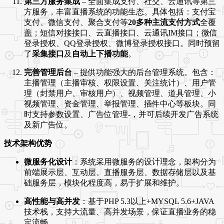
第三方服务集成
– 全面集成支付、社交、云通讯等第三
方服务，丰富直播系统的功能生态
。具体包括：支付宝
支付、微信支付、聚合支付等
20多种主流支付方式
全覆
盖
；短信对接接口、云直播接口、云通讯IM接口；微信
登录授权、QQ登录授权、微博登录授权接口
。同时预留
了
采集接口
及
自动上下播功能
。
完善管理后台
– 提供功能强大的后台管理系统。包含：
主播管理（主播审核、权限设置、关注统计）、用户管
理（封禁用户、审核用户）、视频管理、道具管理、小
视频管理、资金管理、举报管理、插件中心等板块
。同
时支持参数设置、广告位管理
-
，并可后续开发广告系统
及新广告位
。
技术架构优势
微服务化设计
：系统采用微服务的设计理念，架构分为
前端展示层、互动层、直播服务层、数据存储层以及基
础服务层，模块化程度高，易于扩展和维护
。
高性能与高并发
：基于PHP 5.3以上+MYSQL 5.6+JAVA
技术栈，支持大流量、高并发场景，保证直播业务的稳
定流畅
。