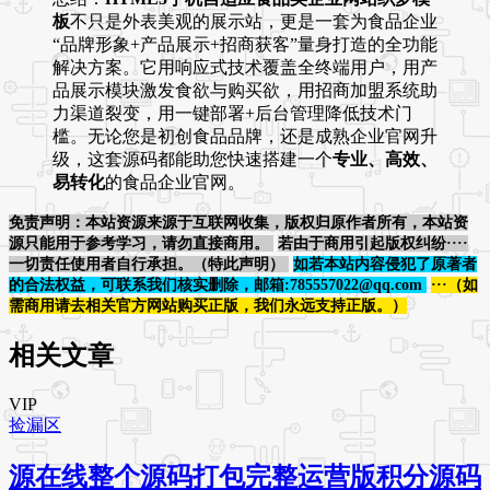
板
不只是外表美观的展示站，更是一套为食品企业
“品牌形象+产品展示+招商获客”量身打造的全功能
解决方案。它用响应式技术覆盖全终端用户，用产
品展示模块激发食欲与购买欲，用招商加盟系统助
力渠道裂变，用一键部署+后台管理降低技术门
槛。无论您是初创食品品牌，还是成熟企业官网升
级，这套源码都能助您快速搭建一个
专业、高效、
易转化
的食品企业官网。
免责声明：本站资源来源于互联网收集，版权归原作者所有，本站资
源只能用于参考学习，请勿直接商用。
若由于商用引起版权纠纷····
一切责任使用者自行承担。（特此声明）
如若本站内容侵犯了原著者
的合法权益，可联系我们核实删除，邮箱:785557022@qq.com
···（如
需商用请去相关官方网站购买正版，我们永远支持正版。）
相关文章
VIP
捡漏区
源在线整个源码打包完整运营版积分源码