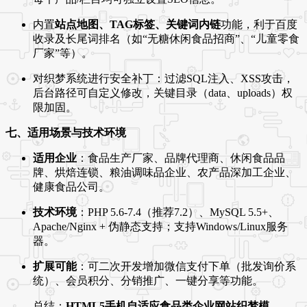
内置
站点地图、TAG标签、关键词内链
功能，利于百度
收录及长尾词排名（如“无糖休闲食品招商”、“儿童零食
厂家”等）。
对织梦系统进行安全补丁：过滤SQL注入、XSS攻击，
后台路径可自定义修改，关键目录（data、uploads）权
限加固。
七、适用场景与技术环境
适用企业
：食品生产厂家、品牌代理商、休闲食品品
牌、烘焙连锁、粮油调味品企业、农产品深加工企业、
健康食品公司。
技术环境
：PHP 5.6-7.4（推荐7.2）、MySQL 5.5+、
Apache/Nginx + 伪静态支持；支持Windows/Linux服务
器。
扩展可能
：可二次开发增加微信支付下单（批发询价系
统）、会员积分、分销推广、一键分享等功能。
总结：
HTML5手机自适应食品类企业网站织梦模