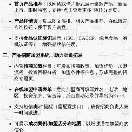
首页产品推荐
：以网格或卡片形式展示爆款产品、新品
上市、限时特惠，支持“点击查看更多”跳转分类页。
产品详情页
：集成图文混排、相关产品推荐、在线留言
咨询按钮，便于客户询盘。
支持
食品认证标识
展示（ISO、HACCP、绿色食品、有
机认证等），增强品牌信任度。
三、产品招商加盟系统，助力渠道拓展
内置
招商加盟
栏目：可发布招商政策、加盟优势、加盟
流程、投资回报分析、加盟条件等信息，形成完整的招
商专题页。
在线加盟申请表单
：意向加盟商可填写姓名、电话、地
区、投资预算、留言等，后台自动记录并导出为Excel。
支持短信/邮件提醒（需配置接口），确保招商负责人第
一时间跟进。
可展示
成功案例/加盟店分布地图
，以增强潜在加盟商的
信心。