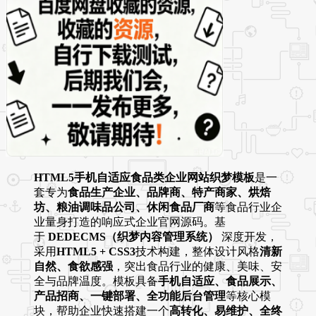
HTML5手机自适应食品类企业网站织梦模板
是一
套专为
食品生产企业、品牌商、特产商家、烘焙
坊、粮油调味品公司、休闲食品厂商
等食品行业企
业量身打造的响应式企业官网源码。基
于
DEDECMS（织梦内容管理系统）
深度开发，
采用
HTML5 + CSS3
技术构建，整体设计风格
清新
自然、食欲感强
，突出食品行业的健康、美味、安
全与品牌温度。模板具备
手机自适应、食品展示、
产品招商、一键部署、全功能后台管理
等核心模
块，帮助企业快速搭建一个
高转化、易维护、全终