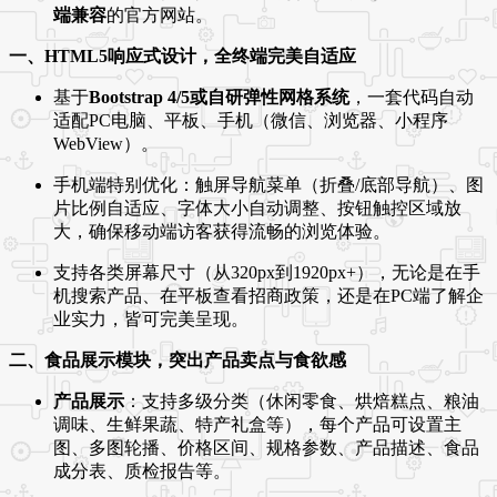
端兼容
的官方网站。
一、HTML5响应式设计，全终端完美自适应
基于
Bootstrap 4/5或自研弹性网格系统
，一套代码自动
适配PC电脑、平板、手机（微信、浏览器、小程序
WebView）。
手机端特别优化：触屏导航菜单（折叠/底部导航）、图
片比例自适应、字体大小自动调整、按钮触控区域放
大，确保移动端访客获得流畅的浏览体验。
支持各类屏幕尺寸（从320px到1920px+），无论是在手
机搜索产品、在平板查看招商政策，还是在PC端了解企
业实力，皆可完美呈现。
二、食品展示模块，突出产品卖点与食欲感
产品展示
：支持多级分类（休闲零食、烘焙糕点、粮油
调味、生鲜果蔬、特产礼盒等），每个产品可设置主
图、多图轮播、价格区间、规格参数、产品描述、食品
成分表、质检报告等。