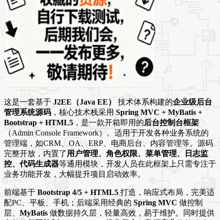
这是一套基于
J2EE（Java EE）
技术体系构建的
企业级后台
管理系统源码
，核心技术栈采用
Spring MVC + MyBatis +
Bootstrap + HTML5
，是一款开箱即用的
后台控制台框架
（Admin Console Framework）。适用于开发各种业务系统的
管理端，如CRM、OA、ERP、电商后台、内容管理等。源码
完整开放，内置了
用户管理、角色权限、菜单管理、日志监
控、代码生成器
等通用模块，开发人员在此框架上只需专注于
业务功能开发，大幅提升项目启动效率。
前端基于
Bootstrap 4/5 + HTML5
打造，响应式布局，完美适
配PC、平板、手机；后端采用经典的
Spring MVC
做控制
层、
MyBatis
做数据持久层，轻量高效，易于维护。同时提供