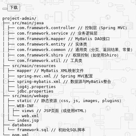
下载
project-admin/

├── src/main/java

│ ├── com.framework.controller // 控制层（Spring MVC）

│ ├── com.framework.service // 业务逻辑层

│ ├── com.framework.mapper // MyBatis DAO接口

│ ├── com.framework.entity // 实体类

│ ├── com.framework.common // 通用类（分页、返回结果、常量）

│ ├── com.framework.shiro // 权限控制（如使用Shiro）

│ └── com.framework.util // 工具类

├── src/main/resources

│ ├── mapper // MyBatis XML映射文件

│ ├── spring-mvc.xml // Spring MVC配置

│ ├── spring-mybatis.xml // 数据源与MyBatis整合

│ ├── log4j.properties

│ └── jdbc.properties

├── src/main/webapp

│ ├── static // 静态资源（css, js, images, plugins）

│ ├── WEB-INF

│ │ ├── views // JSP页面（或使用HTML）

│ │ └── web.xml

│ └── index.jsp

├── database

│ └── framework.sql // 初始化SQL脚本

└── pom.xml