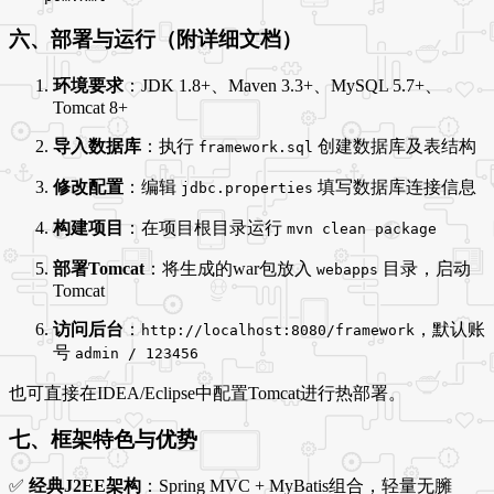
六、部署与运行（附详细文档）
环境要求
：JDK 1.8+、Maven 3.3+、MySQL 5.7+、
Tomcat 8+
导入数据库
：执行
创建数据库及表结构
framework.sql
修改配置
：编辑
填写数据库连接信息
jdbc.properties
构建项目
：在项目根目录运行
mvn clean package
部署Tomcat
：将生成的war包放入
目录，启动
webapps
Tomcat
访问后台
：
，默认账
http://localhost:8080/framework
号
admin / 123456
也可直接在IDEA/Eclipse中配置Tomcat进行热部署。
七、框架特色与优势
✅
经典J2EE架构
：Spring MVC + MyBatis组合，轻量无臃