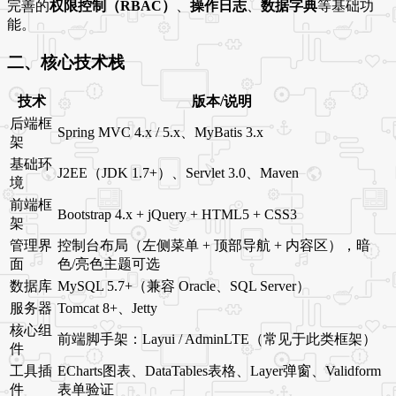
完善的
权限控制（RBAC）
、
操作日志
、
数据字典
等基础功
能。
二、核心技术栈
技术
版本/说明
后端框
Spring MVC 4.x / 5.x、MyBatis 3.x
架
基础环
J2EE（JDK 1.7+）、Servlet 3.0、Maven
境
前端框
Bootstrap 4.x + jQuery + HTML5 + CSS3
架
管理界
控制台布局（左侧菜单 + 顶部导航 + 内容区），暗
面
色/亮色主题可选
数据库
MySQL 5.7+（兼容 Oracle、SQL Server）
服务器
Tomcat 8+、Jetty
核心组
前端脚手架：Layui / AdminLTE（常见于此类框架）
件
工具插
ECharts图表、DataTables表格、Layer弹窗、Validform
件
表单验证