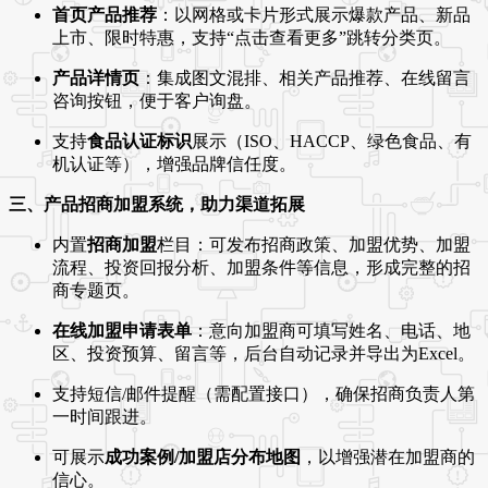
首页产品推荐
：以网格或卡片形式展示爆款产品、新品
上市、限时特惠，支持“点击查看更多”跳转分类页。
产品详情页
：集成图文混排、相关产品推荐、在线留言
咨询按钮，便于客户询盘。
支持
食品认证标识
展示（ISO、HACCP、绿色食品、有
机认证等），增强品牌信任度。
三、产品招商加盟系统，助力渠道拓展
内置
招商加盟
栏目：可发布招商政策、加盟优势、加盟
流程、投资回报分析、加盟条件等信息，形成完整的招
商专题页。
在线加盟申请表单
：意向加盟商可填写姓名、电话、地
区、投资预算、留言等，后台自动记录并导出为Excel。
支持短信/邮件提醒（需配置接口），确保招商负责人第
一时间跟进。
可展示
成功案例/加盟店分布地图
，以增强潜在加盟商的
信心。