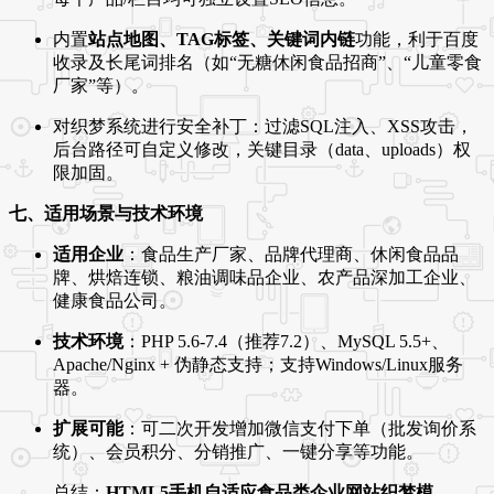
内置
站点地图、TAG标签、关键词内链
功能，利于百度
收录及长尾词排名（如“无糖休闲食品招商”、“儿童零食
厂家”等）。
对织梦系统进行安全补丁：过滤SQL注入、XSS攻击，
后台路径可自定义修改，关键目录（data、uploads）权
限加固。
七、适用场景与技术环境
适用企业
：食品生产厂家、品牌代理商、休闲食品品
牌、烘焙连锁、粮油调味品企业、农产品深加工企业、
健康食品公司。
技术环境
：PHP 5.6-7.4（推荐7.2）、MySQL 5.5+、
Apache/Nginx + 伪静态支持；支持Windows/Linux服务
器。
扩展可能
：可二次开发增加微信支付下单（批发询价系
统）、会员积分、分销推广、一键分享等功能。
总结：
HTML5手机自适应食品类企业网站织梦模