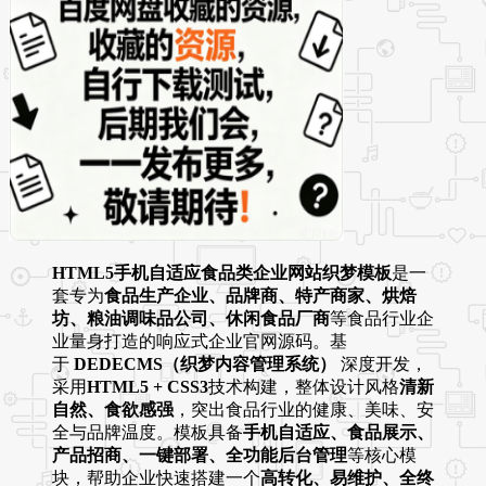
HTML5手机自适应食品类企业网站织梦模板
是一
套专为
食品生产企业、品牌商、特产商家、烘焙
坊、粮油调味品公司、休闲食品厂商
等食品行业企
业量身打造的响应式企业官网源码。基
于
DEDECMS（织梦内容管理系统）
深度开发，
采用
HTML5 + CSS3
技术构建，整体设计风格
清新
自然、食欲感强
，突出食品行业的健康、美味、安
全与品牌温度。模板具备
手机自适应、食品展示、
产品招商、一键部署、全功能后台管理
等核心模
块，帮助企业快速搭建一个
高转化、易维护、全终