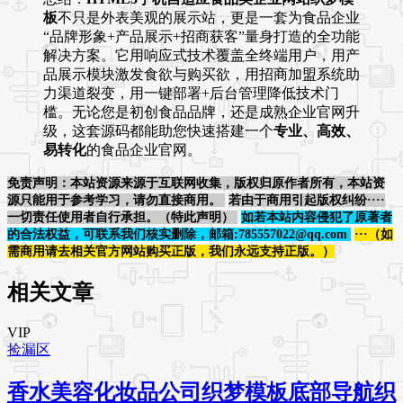
板
不只是外表美观的展示站，更是一套为食品企业
“品牌形象+产品展示+招商获客”量身打造的全功能
解决方案。它用响应式技术覆盖全终端用户，用产
品展示模块激发食欲与购买欲，用招商加盟系统助
力渠道裂变，用一键部署+后台管理降低技术门
槛。无论您是初创食品品牌，还是成熟企业官网升
级，这套源码都能助您快速搭建一个
专业、高效、
易转化
的食品企业官网。
免责声明：本站资源来源于互联网收集，版权归原作者所有，本站资
源只能用于参考学习，请勿直接商用。
若由于商用引起版权纠纷····
一切责任使用者自行承担。（特此声明）
如若本站内容侵犯了原著者
的合法权益，可联系我们核实删除，邮箱:785557022@qq.com
···（如
需商用请去相关官方网站购买正版，我们永远支持正版。）
相关文章
VIP
捡漏区
香水美容化妆品公司织梦模板底部导航织