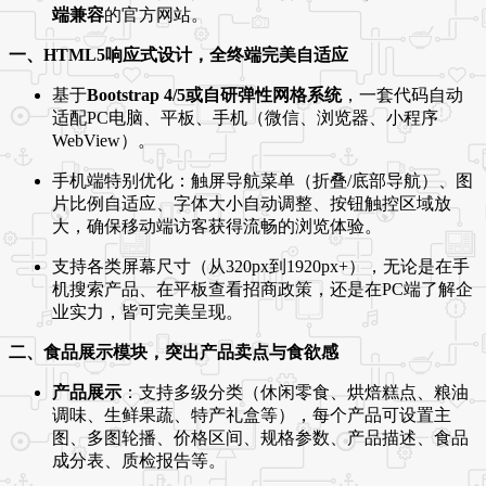
端兼容
的官方网站。
一、HTML5响应式设计，全终端完美自适应
基于
Bootstrap 4/5或自研弹性网格系统
，一套代码自动
适配PC电脑、平板、手机（微信、浏览器、小程序
WebView）。
手机端特别优化：触屏导航菜单（折叠/底部导航）、图
片比例自适应、字体大小自动调整、按钮触控区域放
大，确保移动端访客获得流畅的浏览体验。
支持各类屏幕尺寸（从320px到1920px+），无论是在手
机搜索产品、在平板查看招商政策，还是在PC端了解企
业实力，皆可完美呈现。
二、食品展示模块，突出产品卖点与食欲感
产品展示
：支持多级分类（休闲零食、烘焙糕点、粮油
调味、生鲜果蔬、特产礼盒等），每个产品可设置主
图、多图轮播、价格区间、规格参数、产品描述、食品
成分表、质检报告等。