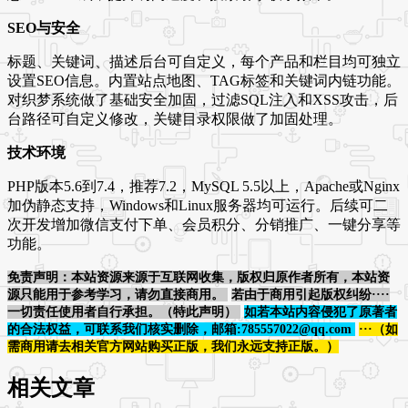
SEO与安全
标题、关键词、描述后台可自定义，每个产品和栏目均可独立
设置SEO信息。内置站点地图、TAG标签和关键词内链功能。
对织梦系统做了基础安全加固，过滤SQL注入和XSS攻击，后
台路径可自定义修改，关键目录权限做了加固处理。
技术环境
PHP版本5.6到7.4，推荐7.2，MySQL 5.5以上，Apache或Nginx
加伪静态支持，Windows和Linux服务器均可运行。后续可二
次开发增加微信支付下单、会员积分、分销推广、一键分享等
功能。
免责声明：本站资源来源于互联网收集，版权归原作者所有，本站资
源只能用于参考学习，请勿直接商用。
若由于商用引起版权纠纷····
一切责任使用者自行承担。（特此声明）
如若本站内容侵犯了原著者
的合法权益，可联系我们核实删除，邮箱:785557022@qq.com
···（如
需商用请去相关官方网站购买正版，我们永远支持正版。）
相关文章