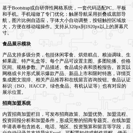
基于Bootstrap或自研弹性网格系统，一套代码适配PC、平板
和手机。手机端做了专门优化：触屏导航采用折叠或底部导
航，图片比例自适应，字体大小自动调整，按钮触控区域放
大，方便在移动端操作。支持从320px到1920px以上的屏幕尺
寸。
食品展示模块
产品支持多级分类，包括休闲零食、烘焙糕点、粮油调味、生
鲜果蔬、特产礼盒等。每个产品可设置主图、多图轮播、价格
区间、规格参数、产品描述、食品成分表和质检报告。首页以
网格或卡片形式展示爆款产品、新品上市和限时特惠，详情页
集成图文混排、相关产品推荐和在线留言咨询按钮。食品认证
标识（ISO、HACCP、绿色食品、有机认证等）也有对应的
展示位置。
招商加盟系统
内置招商加盟栏目，可发布招商政策、加盟优势、加盟流程、
投资回报分析和加盟条件，形成完整的招商专题页。在线加盟
申请表单包含姓名、电话、地区、投资预算和留言等字段，后
台自动记录并支持导出Excel。可配置短信或邮件提醒，便于