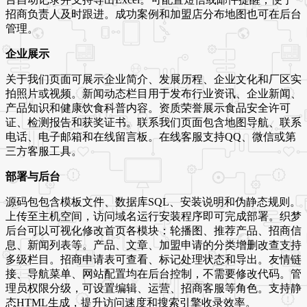
招商负责人及时跟进。成功案例和加盟店分布地图也可在后台
管理。
企业展示
关于我们页面可展示企业简介、发展历程、企业文化和厂区实
拍照片或视频。新闻动态栏目用于发布行业资讯、企业新闻、
产品知识和健康饮食科普内容。资质荣誉展示食品安全许可
证、检测报告和获奖证书。联系我们页面包含地图导航、联系
电话、电子邮箱和在线留言板。在线客服支持QQ、微信或第
三方客服工具。
部署与后台
源码包包含模板文件、数据库SQL、安装说明和伪静态规则。
上传至主机空间，访问域名运行安装程序即可完成部署。织梦
后台可以可视化修改首页各模块：轮播图、推荐产品、招商信
息、新闻列表等。产品、文章、加盟申请的分类增删改查支持
多级栏目。招商申请表可查看、标记处理状态和导出。友情链
接、导航菜单、网站配置均在后台控制，不需要修改代码。管
理员权限分级，可设置编辑、运营、招商客服等角色。支持静
态HTML生成，提升访问速度和搜索引擎收录效率。