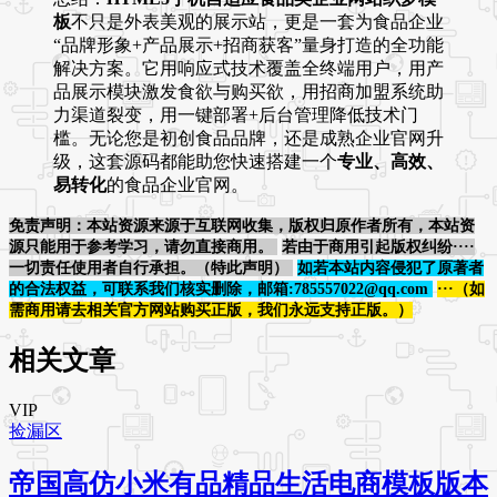
板
不只是外表美观的展示站，更是一套为食品企业
“品牌形象+产品展示+招商获客”量身打造的全功能
解决方案。它用响应式技术覆盖全终端用户，用产
品展示模块激发食欲与购买欲，用招商加盟系统助
力渠道裂变，用一键部署+后台管理降低技术门
槛。无论您是初创食品品牌，还是成熟企业官网升
级，这套源码都能助您快速搭建一个
专业、高效、
易转化
的食品企业官网。
免责声明：本站资源来源于互联网收集，版权归原作者所有，本站资
源只能用于参考学习，请勿直接商用。
若由于商用引起版权纠纷····
一切责任使用者自行承担。（特此声明）
如若本站内容侵犯了原著者
的合法权益，可联系我们核实删除，邮箱:785557022@qq.com
···（如
需商用请去相关官方网站购买正版，我们永远支持正版。）
相关文章
VIP
捡漏区
帝国高仿小米有品精品生活电商模板版本