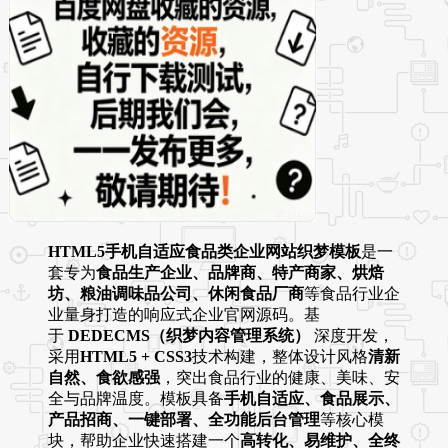
HTML5手机自适应食品类企业网站织梦模板
是一
套专为
食品生产企业、品牌商、特产商家、烘焙
坊、粮油调味品公司、休闲食品厂商
等食品行业企
业量身打造的响应式企业官网源码。基
于
DEDECMS（织梦内容管理系统）
深度开发，
采用
HTML5 + CSS3
技术构建，整体设计风格
清新
自然、食欲感强
，突出食品行业的健康、美味、安
全与品牌温度。模板具备
手机自适应、食品展示、
产品招商、一键部署、全功能后台管理
等核心模
块，帮助企业快速搭建一个
高转化、易维护、全终