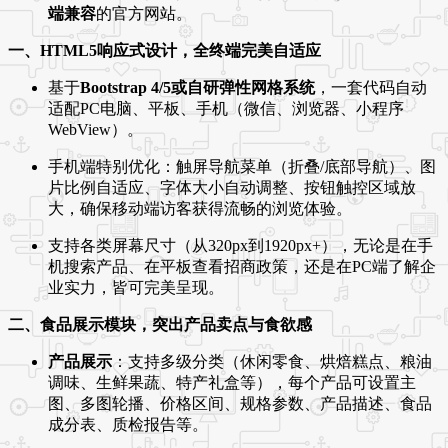
端兼容
的官方网站。
一、HTML5响应式设计，全终端完美自适应
基于
Bootstrap 4/5或自研弹性网格系统
，一套代码自动
适配PC电脑、平板、手机（微信、浏览器、小程序
WebView）。
手机端特别优化：触屏导航菜单（折叠/底部导航）、图
片比例自适应、字体大小自动调整、按钮触控区域放
大，确保移动端访客获得流畅的浏览体验。
支持各类屏幕尺寸（从320px到1920px+），无论是在手
机搜索产品、在平板查看招商政策，还是在PC端了解企
业实力，皆可完美呈现。
二、食品展示模块，突出产品卖点与食欲感
产品展示
：支持多级分类（休闲零食、烘焙糕点、粮油
调味、生鲜果蔬、特产礼盒等），每个产品可设置主
图、多图轮播、价格区间、规格参数、产品描述、食品
成分表、质检报告等。