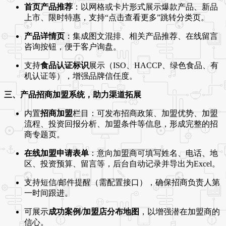
首页产品推荐
：以网格或卡片形式展示爆款产品、新品
上市、限时特惠，支持“点击查看更多”跳转分类页。
产品详情页
：集成图文混排、相关产品推荐、在线留言
咨询按钮，便于客户询盘。
支持
食品认证标识
展示（ISO、HACCP、绿色食品、有
机认证等），增强品牌信任度。
三、产品招商加盟系统，助力渠道拓展
内置
招商加盟
栏目：可发布招商政策、加盟优势、加盟
流程、投资回报分析、加盟条件等信息，形成完整的招
商专题页。
在线加盟申请表单
：意向加盟商可填写姓名、电话、地
区、投资预算、留言等，后台自动记录并导出为Excel。
支持短信/邮件提醒（需配置接口），确保招商负责人第
一时间跟进。
可展示
成功案例/加盟店分布地图
，以增强潜在加盟商的
信心。