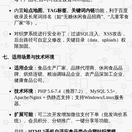
内置
站点地图、TAG标签、关键词内链
功能，利于百度
收录及长尾词排名（如“无糖休闲食品招商”、“儿童零食
厂家”等）。
对织梦系统进行安全补丁：过滤SQL注入、XSS攻击，
后台路径可自定义修改，关键目录（data、uploads）权
限加固。
七、适用场景与技术环境
适用企业
：食品生产厂家、品牌代理商、休闲食品品
牌、烘焙连锁、粮油调味品企业、农产品深加工企业、
健康食品公司。
技术环境
：PHP 5.6-7.4（推荐7.2）、MySQL 5.5+、
Apache/Nginx + 伪静态支持；支持Windows/Linux服务
器。
扩展可能
：可二次开发增加微信支付下单（批发询价系
统）、会员积分、分销推广、一键分享等功能。
总结：
HTML5手机自适应食品类企业网站织梦模