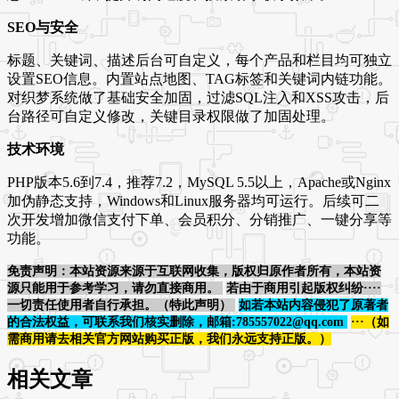
SEO与安全
标题、关键词、描述后台可自定义，每个产品和栏目均可独立
设置SEO信息。内置站点地图、TAG标签和关键词内链功能。
对织梦系统做了基础安全加固，过滤SQL注入和XSS攻击，后
台路径可自定义修改，关键目录权限做了加固处理。
技术环境
PHP版本5.6到7.4，推荐7.2，MySQL 5.5以上，Apache或Nginx
加伪静态支持，Windows和Linux服务器均可运行。后续可二
次开发增加微信支付下单、会员积分、分销推广、一键分享等
功能。
免责声明：本站资源来源于互联网收集，版权归原作者所有，本站资
源只能用于参考学习，请勿直接商用。
若由于商用引起版权纠纷····
一切责任使用者自行承担。（特此声明）
如若本站内容侵犯了原著者
的合法权益，可联系我们核实删除，邮箱:785557022@qq.com
···（如
需商用请去相关官方网站购买正版，我们永远支持正版。）
相关文章