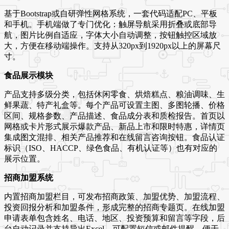
基于Bootstrap或自研弹性网格系统，一套代码适配PC、平板
和手机。手机端做了专门优化：触屏导航采用折叠或底部导
航，图片比例自适应，字体大小自动调整，按钮触控区域放
大，方便在移动端操作。支持从320px到1920px以上的屏幕尺
寸。
食品展示模块
产品支持多级分类，包括休闲零食、烘焙糕点、粮油调味、生
鲜果蔬、特产礼盒等。每个产品可设置主图、多图轮播、价格
区间、规格参数、产品描述、食品成分表和质检报告。首页以
网格或卡片形式展示爆款产品、新品上市和限时特惠，详情页
集成图文混排、相关产品推荐和在线留言咨询按钮。食品认证
标识（ISO、HACCP、绿色食品、有机认证等）也有对应的
展示位置。
招商加盟系统
内置招商加盟栏目，可发布招商政策、加盟优势、加盟流程、
投资回报分析和加盟条件，形成完整的招商专题页。在线加盟
申请表单包含姓名、电话、地区、投资预算和留言等字段，后
台自动记录并支持导出Excel。可配置短信或邮件提醒，便于