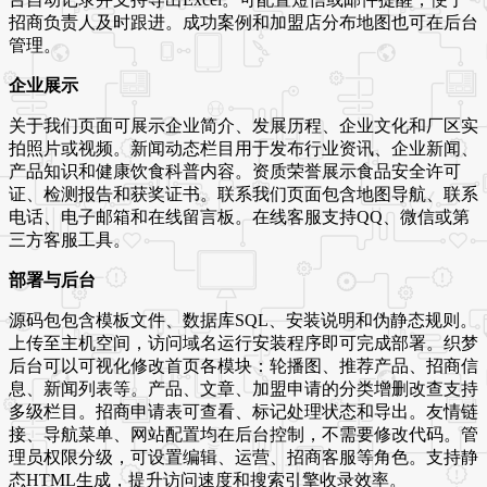
招商负责人及时跟进。成功案例和加盟店分布地图也可在后台
管理。
企业展示
关于我们页面可展示企业简介、发展历程、企业文化和厂区实
拍照片或视频。新闻动态栏目用于发布行业资讯、企业新闻、
产品知识和健康饮食科普内容。资质荣誉展示食品安全许可
证、检测报告和获奖证书。联系我们页面包含地图导航、联系
电话、电子邮箱和在线留言板。在线客服支持QQ、微信或第
三方客服工具。
部署与后台
源码包包含模板文件、数据库SQL、安装说明和伪静态规则。
上传至主机空间，访问域名运行安装程序即可完成部署。织梦
后台可以可视化修改首页各模块：轮播图、推荐产品、招商信
息、新闻列表等。产品、文章、加盟申请的分类增删改查支持
多级栏目。招商申请表可查看、标记处理状态和导出。友情链
接、导航菜单、网站配置均在后台控制，不需要修改代码。管
理员权限分级，可设置编辑、运营、招商客服等角色。支持静
态HTML生成，提升访问速度和搜索引擎收录效率。