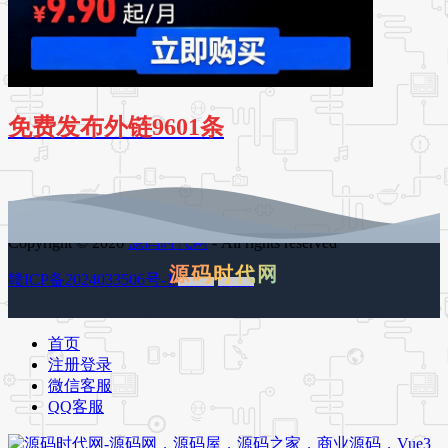
免费发布外链9601条
Copyright © 2026
源码时代网
- All rights reserved
源码时代网
赣ICP备2024033506号-1
百度地图
谷歌地图
首页
注册登录
微信客服
QQ客服