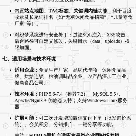
内置
站点地图、TAG标签、关键词内链
功能，利于百度
收录及长尾词排名（如“无糖休闲食品招商”、“儿童零食
厂家”等）。
对织梦系统进行安全补丁：过滤SQL注入、XSS攻击，
后台路径可自定义修改，关键目录（data、uploads）权
限加固。
七、适用场景与技术环境
适用企业
：食品生产厂家、品牌代理商、休闲食品品
牌、烘焙连锁、粮油调味品企业、农产品深加工企业、
健康食品公司。
技术环境
：PHP 5.6-7.4（推荐7.2）、MySQL 5.5+、
Apache/Nginx + 伪静态支持；支持Windows/Linux服务
器。
扩展可能
：可二次开发增加微信支付下单（批发询价系
统）、会员积分、分销推广、一键分享等功能。
总结：
HTML5手机自适应食品类企业网站织梦模