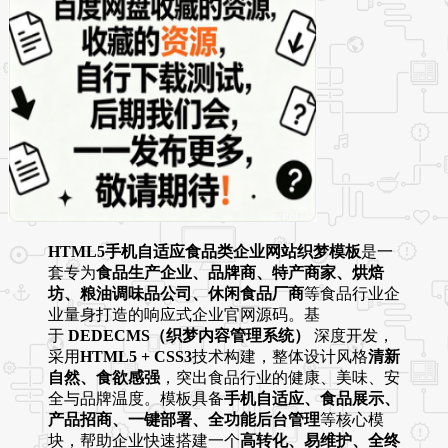
HTML5手机自适应食品类企业网站织梦模板
是一
套专为
食品生产企业、品牌商、特产商家、烘焙
坊、粮油调味品公司、休闲食品厂商
等食品行业企
业量身打造的响应式企业官网源码。基
于
DEDECMS（织梦内容管理系统）
深度开发，
采用
HTML5 + CSS3
技术构建，整体设计风格
清新
自然、食欲感强
，突出食品行业的健康、美味、安
全与品牌温度。模板具备
手机自适应、食品展示、
产品招商、一键部署、全功能后台管理
等核心模
块，帮助企业快速搭建一个
高转化、易维护、全终