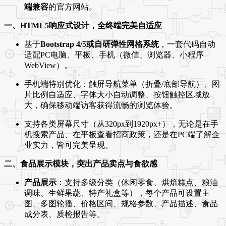
端兼容
的官方网站。
一、HTML5响应式设计，全终端完美自适应
基于
Bootstrap 4/5或自研弹性网格系统
，一套代码自动
适配PC电脑、平板、手机（微信、浏览器、小程序
WebView）。
手机端特别优化：触屏导航菜单（折叠/底部导航）、图
片比例自适应、字体大小自动调整、按钮触控区域放
大，确保移动端访客获得流畅的浏览体验。
支持各类屏幕尺寸（从320px到1920px+），无论是在手
机搜索产品、在平板查看招商政策，还是在PC端了解企
业实力，皆可完美呈现。
二、食品展示模块，突出产品卖点与食欲感
产品展示
：支持多级分类（休闲零食、烘焙糕点、粮油
调味、生鲜果蔬、特产礼盒等），每个产品可设置主
图、多图轮播、价格区间、规格参数、产品描述、食品
成分表、质检报告等。