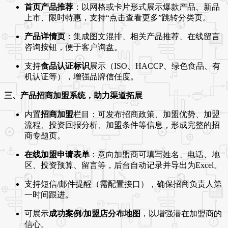
首页产品推荐
：以网格或卡片形式展示爆款产品、新品
上市、限时特惠，支持“点击查看更多”跳转分类页。
产品详情页
：集成图文混排、相关产品推荐、在线留言
咨询按钮，便于客户询盘。
支持
食品认证标识
展示（ISO、HACCP、绿色食品、有
机认证等），增强品牌信任度。
三、产品招商加盟系统，助力渠道拓展
内置
招商加盟
栏目：可发布招商政策、加盟优势、加盟
流程、投资回报分析、加盟条件等信息，形成完整的招
商专题页。
在线加盟申请表单
：意向加盟商可填写姓名、电话、地
区、投资预算、留言等，后台自动记录并导出为Excel。
支持短信/邮件提醒（需配置接口），确保招商负责人第
一时间跟进。
可展示
成功案例/加盟店分布地图
，以增强潜在加盟商的
信心。