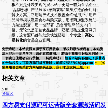
板
不只是外表美观的展示站，更是一套为食品企业
“品牌形象+产品展示+招商获客”量身打造的全功能
解决方案。它用响应式技术覆盖全终端用户，用产
品展示模块激发食欲与购买欲，用招商加盟系统助
力渠道裂变，用一键部署+后台管理降低技术门
槛。无论您是初创食品品牌，还是成熟企业官网升
级，这套源码都能助您快速搭建一个
专业、高效、
易转化
的食品企业官网。
免责声明：本站资源来源于互联网收集，版权归原作者所有，本站资
源只能用于参考学习，请勿直接商用。
若由于商用引起版权纠纷····
一切责任使用者自行承担。（特此声明）
如若本站内容侵犯了原著者
的合法权益，可联系我们核实删除，邮箱:785557022@qq.com
···（如
需商用请去相关官方网站购买正版，我们永远支持正版。）
相关文章
VIP
捡漏区
四方易支付源码可运营版全套源激活码发