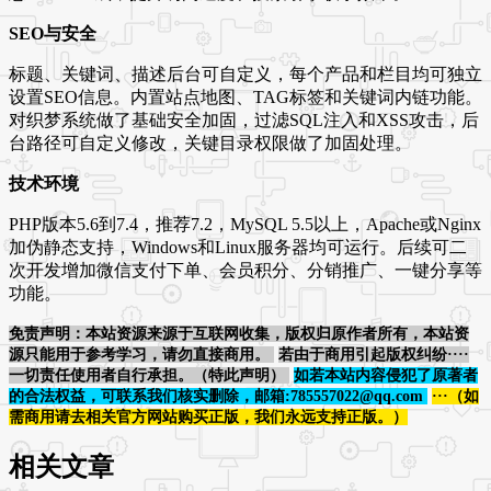
SEO与安全
标题、关键词、描述后台可自定义，每个产品和栏目均可独立
设置SEO信息。内置站点地图、TAG标签和关键词内链功能。
对织梦系统做了基础安全加固，过滤SQL注入和XSS攻击，后
台路径可自定义修改，关键目录权限做了加固处理。
技术环境
PHP版本5.6到7.4，推荐7.2，MySQL 5.5以上，Apache或Nginx
加伪静态支持，Windows和Linux服务器均可运行。后续可二
次开发增加微信支付下单、会员积分、分销推广、一键分享等
功能。
免责声明：本站资源来源于互联网收集，版权归原作者所有，本站资
源只能用于参考学习，请勿直接商用。
若由于商用引起版权纠纷····
一切责任使用者自行承担。（特此声明）
如若本站内容侵犯了原著者
的合法权益，可联系我们核实删除，邮箱:785557022@qq.com
···（如
需商用请去相关官方网站购买正版，我们永远支持正版。）
相关文章