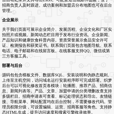
招商负责人及时跟进。成功案例和加盟店分布地图也可在后台
管理。
企业展示
关于我们页面可展示企业简介、发展历程、企业文化和厂区实
拍照片或视频。新闻动态栏目用于发布行业资讯、企业新闻、
产品知识和健康饮食科普内容。资质荣誉展示食品安全许可
证、检测报告和获奖证书。联系我们页面包含地图导航、联系
电话、电子邮箱和在线留言板。在线客服支持QQ、微信或第
三方客服工具。
部署与后台
源码包包含模板文件、数据库SQL、安装说明和伪静态规则。
上传至主机空间，访问域名运行安装程序即可完成部署。织梦
后台可以可视化修改首页各模块：轮播图、推荐产品、招商信
息、新闻列表等。产品、文章、加盟申请的分类增删改查支持
多级栏目。招商申请表可查看、标记处理状态和导出。友情链
接、导航菜单、网站配置均在后台控制，不需要修改代码。管
理员权限分级，可设置编辑、运营、招商客服等角色。支持静
态HTML生成，提升访问速度和搜索引擎收录效率。