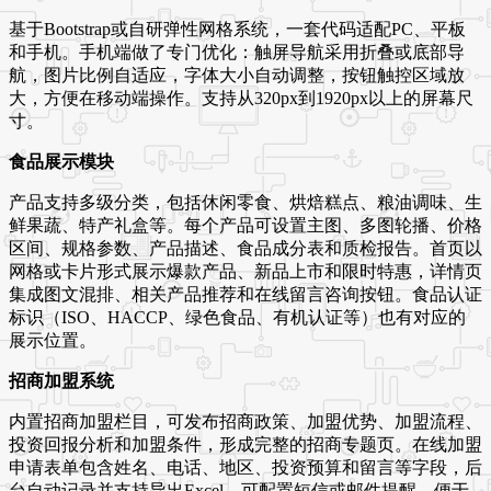
基于Bootstrap或自研弹性网格系统，一套代码适配PC、平板
和手机。手机端做了专门优化：触屏导航采用折叠或底部导
航，图片比例自适应，字体大小自动调整，按钮触控区域放
大，方便在移动端操作。支持从320px到1920px以上的屏幕尺
寸。
食品展示模块
产品支持多级分类，包括休闲零食、烘焙糕点、粮油调味、生
鲜果蔬、特产礼盒等。每个产品可设置主图、多图轮播、价格
区间、规格参数、产品描述、食品成分表和质检报告。首页以
网格或卡片形式展示爆款产品、新品上市和限时特惠，详情页
集成图文混排、相关产品推荐和在线留言咨询按钮。食品认证
标识（ISO、HACCP、绿色食品、有机认证等）也有对应的
展示位置。
招商加盟系统
内置招商加盟栏目，可发布招商政策、加盟优势、加盟流程、
投资回报分析和加盟条件，形成完整的招商专题页。在线加盟
申请表单包含姓名、电话、地区、投资预算和留言等字段，后
台自动记录并支持导出Excel。可配置短信或邮件提醒，便于